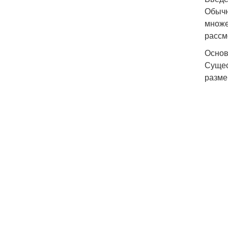
Обычн
множе
рассм
Основ
Сущес
разме