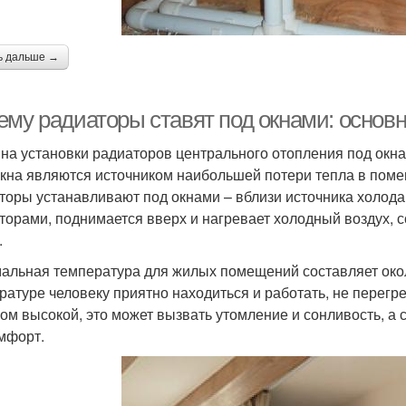
ь дальше →
ему радиаторы ставят под окнами: основ
на установки радиаторов центрального отопления под окнам
окна являются источником наибольшей потери тепла в помещ
торы устанавливают под окнами – вблизи источника холода
торами, поднимается вверх и нагревает холодный воздух, 
.
альная температура для жилых помещений составляет окол
ратуре человеку приятно находиться и работать, не перегре
ом высокой, это может вызвать утомление и сонливость, а 
мфорт.