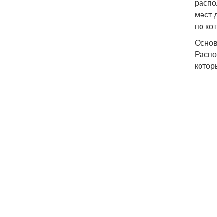
распо
мест 
по ко
Основ
Распо
котор