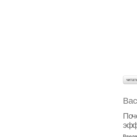
читат
Вас
Поч
эфф
Введ