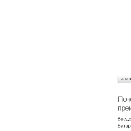
читат
Поч
пре
Введ
Батар