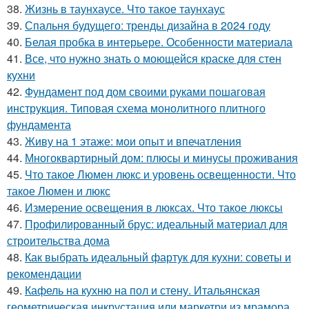
38.
Жизнь в таунхаусе. Что такое таунхаус
39.
Спальня будущего: тренды дизайна в 2024 году
40.
Белая пробка в интерьере. Особенности материала
41.
Все, что нужно знать о моющейся краске для стен
кухни
42.
Фундамент под дом своими руками пошаговая
инструкция. Типовая схема монолитного плитного
фундамента
43.
Живу на 1 этаже: мои опыт и впечатления
44.
Многоквартирный дом: плюсы и минусы проживания
45.
Что такое Люмен люкс и уровень освещенности. Что
такое Люмен и люкс
46.
Измерение освещения в люксах. Что такое люксы
47.
Профилированный брус: идеальный материал для
строительства дома
48.
Как выбрать идеальный фартук для кухни: советы и
рекомендации
49.
Кафель на кухню на пол и стену. Итальянская
геометрическая инкрустация или маркетри из мрамора