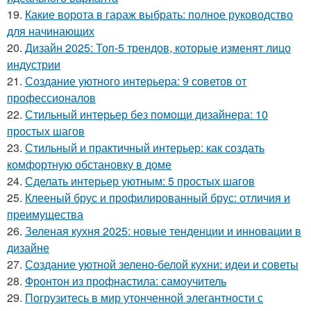
19.
Какие ворота в гараж выбрать: полное руководство
для начинающих
20.
Дизайн 2025: Топ-5 трендов, которые изменят лицо
индустрии
21.
Создание уютного интерьера: 9 советов от
профессионалов
22.
Стильный интерьер без помощи дизайнера: 10
простых шагов
23.
Стильный и практичный интерьер: как создать
комфортную обстановку в доме
24.
Сделать интерьер уютным: 5 простых шагов
25.
Клееный брус и профилированный брус: отличия и
преимущества
26.
Зеленая кухня 2025: новые тенденции и инновации в
дизайне
27.
Создание уютной зелено-белой кухни: идеи и советы
28.
Фронтон из профнастила: самоучитель
29.
Погрузитесь в мир утонченной элегантности с