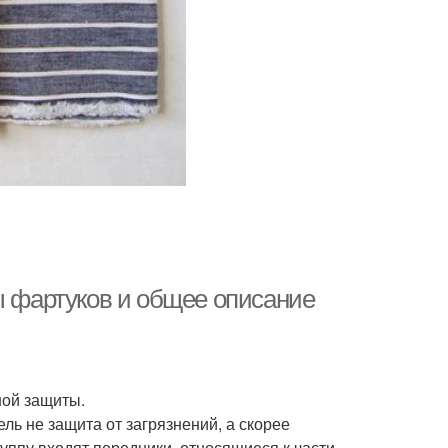
ы фартуков и общее описание
ной защиты.
ь не защита от загрязнений, а скорее
руппу входят передники, относящиеся к части