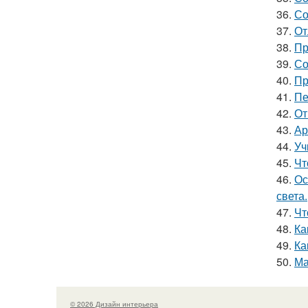
36.
Со
37.
От
38.
Пр
39.
Со
40.
Пр
41.
Пе
42.
От
43.
Ар
44.
Уч
45.
Чт
46.
Ос
света.
47.
Чт
48.
Ка
49.
Ка
50.
Ма
© 2026 Дизайн интерьера