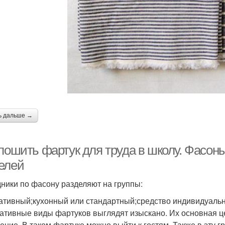
ь дальше →
 пошить фартук для труда в школу. Фасон
елей
ники по фасону разделяют на группы:
ативный;кухонный или стандартный;средство индивидуаль
ативные виды фартуков выглядят изыскано. Их основная цел
ение. В таком фартуке можно выйти к гостям. Также в эту г