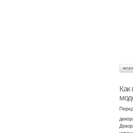
читат
Как
мод
Перед
декор
Декор
украш