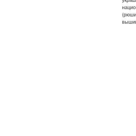
нацио
(рюши
вышив