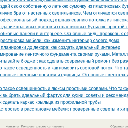
здай свою собственную летнюю сумочку из пластиковых бу
личие бра от настенных светильников. Чем отличается свет
офессиональный подход к шпаклеванию потолка из гипсок
здание красивых цветов из пластиковых бутылок: простой с
обковые панели в интерьере. Основные виды пробковых о
рестановка мебели: как изменить интерьер своего дома
 планировки до декора: как создать идеальный интерьер
мирование ленточного фундамента своими руками. Металл
итывайте бюджет: как сделать современный ремонт без ра
о такое освещенность и как измерить световой поток. Что 
новные световые понятия и единицы. Основные светотехни
о такое освещенность и люксы простыми словами. Что тако
к выбрать идеальный фартук для кухни: советы и рекоменд
к сделать каркас крыльца из профильной трубы
стерство в расстановке мебели: проверенные советы и хит
Контакты
Пользовательское соглашение
Обратная св