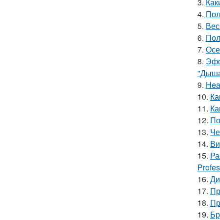
3.
Как
4.
Пол
5.
Вес
6.
Пол
7.
Осе
8.
Эфф
"Дыша
9.
Hea
10.
Ка
11.
Ка
12.
По
13.
Че
14.
Ви
15.
Ра
Profes
16.
Ди
17.
Пр
18.
Пр
19.
Бр