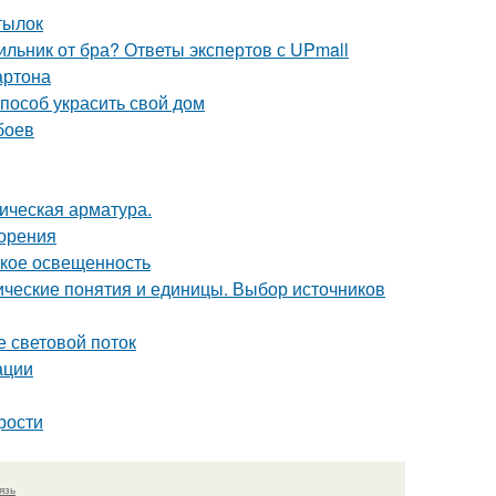
тылок
ильник от бра? Ответы экспертов с UPmall
артона
пособ украсить свой дом
боев
ическая арматура.
зорения
такое освещенность
ческие понятия и единицы. Выбор источников
е световой поток
ации
рости
язь