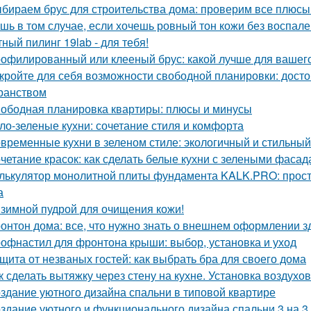
бираем брус для строительства дома: проверим все плюсы
шь в том случае, если хочешь ровный тон кожи без воспален
ный пилинг 19lab - для тебя!
офилированный или клееный брус: какой лучше для вашег
кройте для себя возможности свободной планировки: досто
ранством
ободная планировка квартиры: плюсы и минусы
ло-зеленые кухни: сочетание стиля и комфорта
временные кухни в зеленом стиле: экологичный и стильны
четание красок: как сделать белые кухни с зелеными фаса
лькулятор монолитной плиты фундамента KALK.PRO: прост
а
зимной пудрой для очищения кожи!
онтон дома: все, что нужно знать о внешнем оформлении з
офнастил для фронтона крыши: выбор, установка и уход
щита от незваных гостей: как выбрать бра для своего дома
к сделать вытяжку через стену на кухне. Установка воздухо
здание уютного дизайна спальни в типовой квартире
здание уютного и функционального дизайна спальни 3 на 3