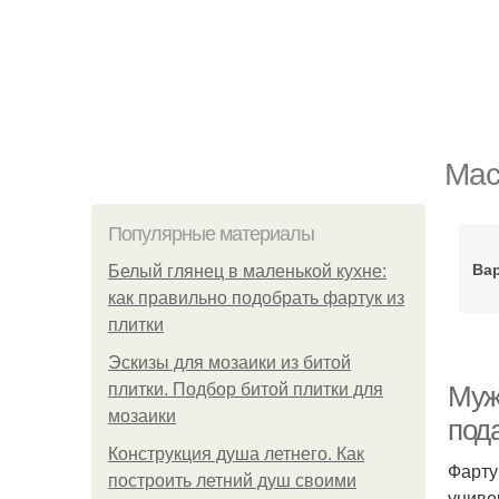
Мас
Популярные материалы
Ва
Белый глянец в маленькой кухне:
как правильно подобрать фартук из
плитки
Эскизы для мозаики из битой
плитки. Подбор битой плитки для
Муж
мозаики
под
Конструкция душа летнего. Как
Фарту
построить летний душ своими
униве