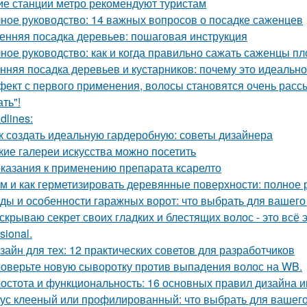
ие станции метро рекомендуют туристам
ное руководство: 14 важных вопросов о посадке саженцев
енняя посадка деревьев: пошаговая инструкция
ное руководство: как и когда правильно сажать саженцы п
нняя посадка деревьев и кустарников: почему это идеальн
ект с первого применения, волосы становятся очень рассы
ть"!
dlines:
к создать идеальную гардеробную: советы дизайнера
кие галереи искусства можно посетить
казания к применению препарата ксарелто
м и как герметизировать деревянные поверхности: полное 
ды и особенности гаражных ворот: что выбрать для вашего
скрываю секрет своих гладких и блестящих волос - это вс
sional.
зайн для тех: 12 практических советов для разработчиков
оверьте новую сыворотку против выпадения волос на WB.
остота и функциональность: 16 основных правил дизайна 
ус клееный или профилированный: что выбрать для вашего