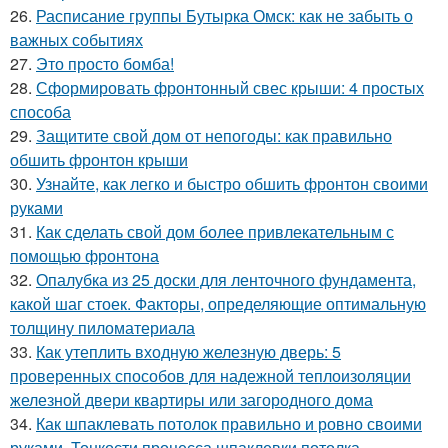
26.
Расписание группы Бутырка Омск: как не забыть о
важных событиях
27.
Это просто бомба!
28.
Сформировать фронтонный свес крыши: 4 простых
способа
29.
Защитите свой дом от непогоды: как правильно
обшить фронтон крыши
30.
Узнайте, как легко и быстро обшить фронтон своими
руками
31.
Как сделать свой дом более привлекательным с
помощью фронтона
32.
Опалубка из 25 доски для ленточного фундамента,
какой шаг стоек. Факторы, определяющие оптимальную
толщину пиломатериала
33.
Как утеплить входную железную дверь: 5
проверенных способов для надежной теплоизоляции
железной двери квартиры или загородного дома
34.
Как шпаклевать потолок правильно и ровно своими
руками. Тонкости процесса шпаклевки потолка