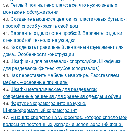
39.
Теплый пол на пеноплекс: все, что нужно знать о
монтаже и обслуживании
40.
Создание вьющихся цветов из пластиковых бутылок:
простой способ украсить свой дом
41.
Варианты отделок стен пробкой. Варианты отделки
стен пробкой технология укладки
42.
Как сделать правильный ленточный фундамент для
дома.. Особенности конструкции
43.
Шкафчики для раздевалок спортклубов. Шкафчики
для раздевалок фитнес клубов (спортзалов)
44.
Как переставить мебель в квартире. Расставляем
мебель – основные принципы
45.
Шкафы металлические для раздевалок:
современные решения для хранения одежды и обуви
46.
Фартук из керамогранита на кухне.
Широкоформатный керамогранит
47.
Я нашла средство на Wildberries, которое спасло мои
волосы от постоянных укладок и использований фена.