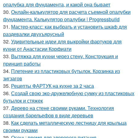
опалубка для фундамента, и какой она бывает
30.
Онлайн-калькулятор для расчета съемной опалубки
фундамента. Калькулятор опалубки | Progressbuild
31.
Мастер-класс: как выбрать и установить шкаф для
раздевалки двухъярусный
32.
Удивительные идеи для выкройки фартуков для
кухни от Анастасии Корфиати
33.
Вытяжка для кухни через стену. Конструкция и
принцип работы
34.
Плетение из пластиковых бутылок. Корзинка из
зигзагов
35.
Рецепты ФАРТУК на кухне за 2 часа
36.
Создай свою эко-дружелюбную сумку из пластиковых
бутылок и стяжек
37.
Дерево на стене своими руками. Технология
создания барельефов в виде деревьев
38.
Как сделать металлическую лестницу для крыльца
своими руками
39.
Осень: время для здорового питания