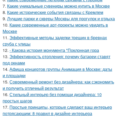
7.
Какие уникальные сувениры можно купить в Москве
8.
Какие исторические события связаны с Кремлем
9.
Лучшие парки и скверы Москвы для прогулок и отдыха
10.
Какие современные арт-проекты можно увидеть в
Москве
11.
Эффективные методы заделки трещин в бревнах
сруба с улицы
12.
- Какова история монумента "Поклонная гора
13.
Эффективность отопления: почему батареи ставят
под окнами
14.
Афиша концертов группы Анимация в Москве: даты
и площадки
15.
Современный ремонт без дизайнера: как сэкономить
и получить отличный результат
16.
Стильный интерьер без помощи дизайнера: 10
простых шагов
17.
Простые принципы, которые сделают ваш интерьер
потрясающим: 8 правил в дизайне интерьера