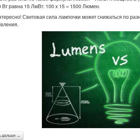
0 Вт равна 15 ЛмВт: 100 х 15 = 1500 Люмен.
нтересно! Световая сила лампочки может снижаться по раз
овления.
ь дальше →