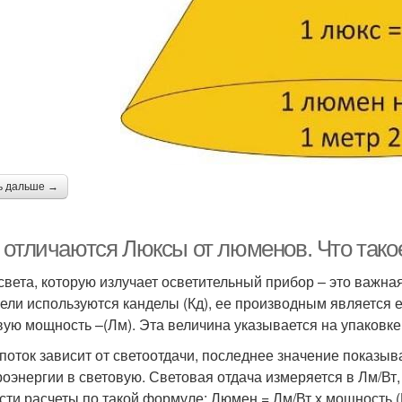
ь дальше →
 отличаются Люксы от люменов. Что так
света, которую излучает осветительный прибор – это важна
цели используются канделы (Кд), ее производным является 
вую мощность –(Лм). Эта величина указывается на упаковке
поток зависит от светоотдачи, последнее значение показ
роэнергии в световую. Световая отдача измеряется в Лм/Вт
сти расчеты по такой формуле: Люмен = Лм/Вт х мощность (