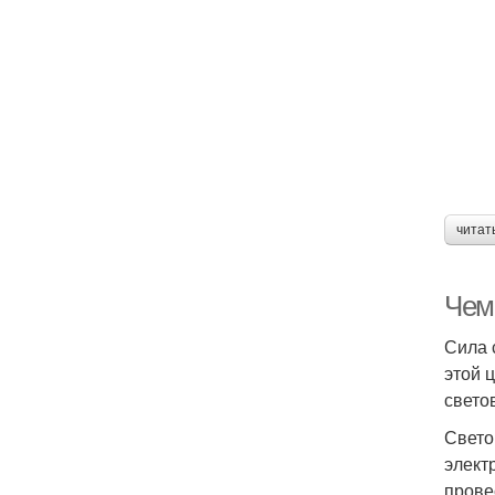
читат
Чем
Сила 
этой 
свето
Свето
элект
прове