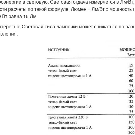
роэнергии в световую. Световая отдача измеряется в Лм/Вт
сти расчеты по такой формуле: Люмен = Лм/Вт х мощность (
0 Вт равна 15 Лм
нтересно! Световая сила лампочки может снижаться по раз
овления.