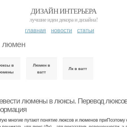
ДИЗАЙН ИНТЕРЬЕРА
лучшие идеи декора и дизайна!
главная
новости
статьи
в люмен
юксы в
Люмен в
Лк в ватт
юмены
ватт
евести люмены в люксы. Перевод люксов
ормация
тую многие путают понятие люксов и люменов приПоэтому 
 понимать, что люкс (Лк) – это показатель освещенности, а