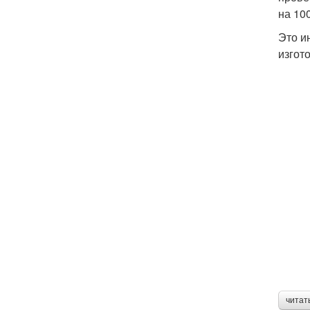
на 10
Это и
изгот
читат