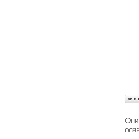
читат
Опи
осв