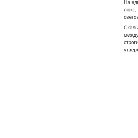
На ед
люкс,
свето
Сколь
между
строг
утвер