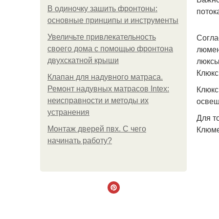
В одиночку зашить фронтоны:
поток
основные принципы и инструменты
Согла
Увеличьте привлекательность
люмен
своего дома с помощью фронтона
люксы
двухскатной крыши
Клюкс
Клапан для надувного матраса.
Клюкс
Ремонт надувных матрасов Intex:
освещ
неисправности и методы их
устранения
Для т
Клюме
Монтаж дверей пвх. С чего
начинать работу?