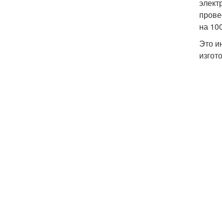
элект
прове
на 10
Это и
изгот