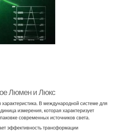
акое Люмен и Люкс
я хаpaктеристика. В международной системе для
единица измерения, которая хаpaктеризует
упаковке современных источников света.
ывает эффективность трaнcформации