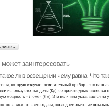
ь дальше →
 может заинтересовать
 такое лк в освещении чему равна. Что т
света, которую излучает осветительный прибор – это важна
цели используются канделы (Кд), ее производным является 
вую мощность – Люмен (Лм). Эта величина указывается на 
поток зависит от светоотдачи, последнее значение показ