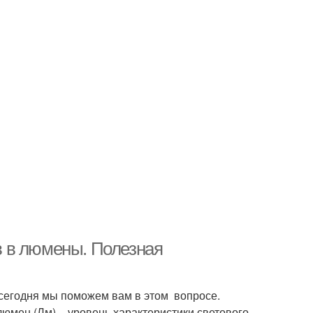
 в люмены. Полезная
сегодня мы поможем вам в этом вопросе.
 люмен (Лм) – уровень характеристики светового