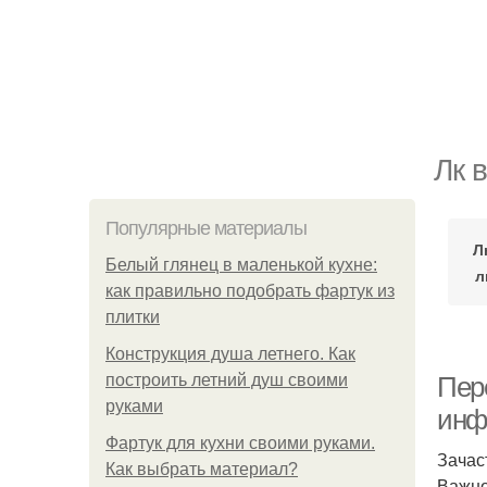
Лк 
Популярные материалы
Л
Белый глянец в маленькой кухне:
л
как правильно подобрать фартук из
плитки
Конструкция душа летнего. Как
построить летний душ своими
Пер
руками
инф
Фартук для кухни своими руками.
Зачас
Как выбрать материал?
Важно