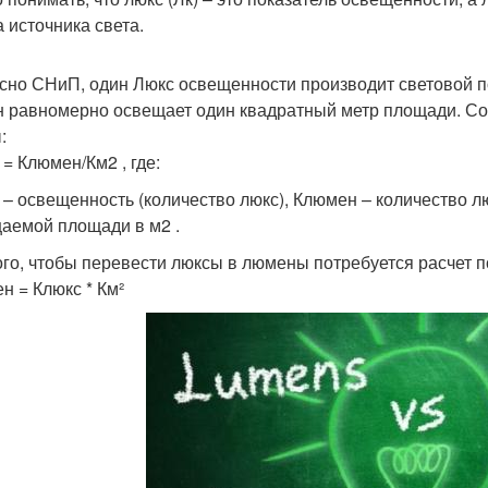
а источника света.
сно СНиП, один Люкс освещенности производит световой п
 равномерно освещает один квадратный метр площади. Со
:
 = Клюмен/Км2 , где:
 – освещенность (количество люкс), Клюмен – количество л
аемой площади в м2 .
ого, чтобы перевести люксы в люмены потребуется расчет 
н = Клюкс * Км²