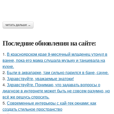
читать дальше →
Последние обновления на сайте:
1.
В красноярском крае 9-месячный младенец утонул в
ванне, пока его мама слушала музыку и танцевала на
кухне.
2.
Были в аквапарке, там сильно парился в бане, сауне.
3.
Здравствуйте, уважаемые знатоки!
4.
Здравствуйте. Понимаю, что задавать вопросы о
диагнозе в интернете может быть не совсем разумно, но
всё же решусь спросить.
5.
Современные интерьеры с хай-тек окнами: как
создать стильное пространство