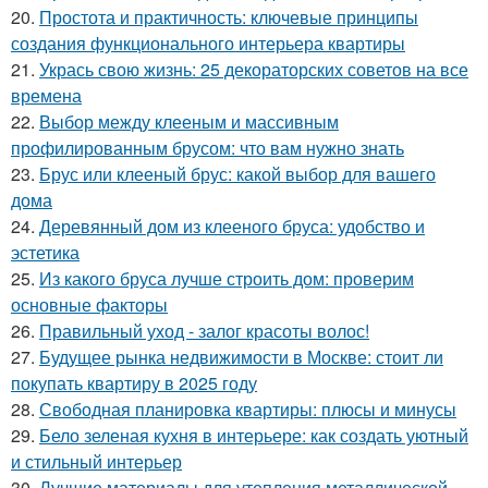
20.
Простота и практичность: ключевые принципы
создания функционального интерьера квартиры
21.
Укрась свою жизнь: 25 декораторских советов на все
времена
22.
Выбор между клееным и массивным
профилированным брусом: что вам нужно знать
23.
Брус или клееный брус: какой выбор для вашего
дома
24.
Деревянный дом из клееного бруса: удобство и
эстетика
25.
Из какого бруса лучше строить дом: проверим
основные факторы
26.
Правильный уход - залог красоты волос!
27.
Будущее рынка недвижимости в Москве: стоит ли
покупать квартиру в 2025 году
28.
Свободная планировка квартиры: плюсы и минусы
29.
Бело зеленая кухня в интерьере: как создать уютный
и стильный интерьер
30.
Лучшие материалы для утепления металлической