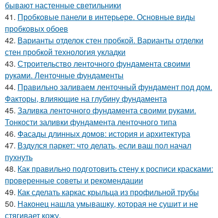
бывают настенные светильники
41.
Пробковые панели в интерьере. Основные виды
пробковых обоев
42.
Варианты отделок стен пробкой. Варианты отделки
стен пробкой технология укладки
43.
Строительство ленточного фундамента своими
руками. Ленточные фундаменты
44.
Правильно заливаем ленточный фундамент под дом.
Факторы, влияющие на глубину фундамента
45.
Заливка ленточного фундамента своими руками.
Тонкости заливки фундамента ленточного типа
46.
Фасады длинных домов: история и архитектура
47.
Вздулся паркет: что делать, если ваш пол начал
пухнуть
48.
Как правильно подготовить стену к росписи красками:
проверенные советы и рекомендации
49.
Как сделать каркас крыльца из профильной трубы
50.
Наконец нашла умывашку, которая не сушит и не
стягивает кожу.