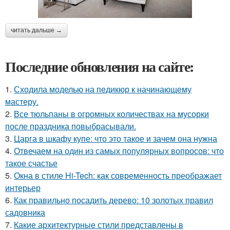
читать дальше →
Последние обновления на сайте:
1.
Сходила моделью на педикюр к начинающему
мастеру.
2.
Все тюльпаны в огромных количествах на мусорки
после праздника повыбрасывали.
3.
Царга в шкафу купе: что это такое и зачем она нужна
4.
Отвечаем на один из самых популярных вопросов: что
такое счастье
5.
Окна в стиле Hi-Tech: как современность преображает
интерьер
6.
Как правильно посадить дерево: 10 золотых правил
садовника
7.
Какие архитектурные стили представлены в