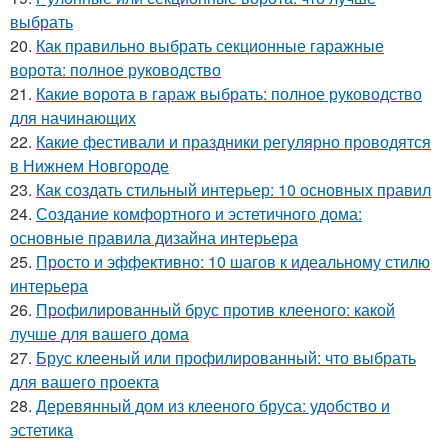
выбрать
20.
Как правильно выбрать секционные гаражные
ворота: полное руководство
21.
Какие ворота в гараж выбрать: полное руководство
для начинающих
22.
Какие фестивали и праздники регулярно проводятся
в Нижнем Новгороде
23.
Как создать стильный интерьер: 10 основных правил
24.
Создание комфортного и эстетичного дома:
основные правила дизайна интерьера
25.
Просто и эффективно: 10 шагов к идеальному стилю
интерьера
26.
Профилированный брус против клееного: какой
лучше для вашего дома
27.
Брус клееный или профилированный: что выбрать
для вашего проекта
28.
Деревянный дом из клееного бруса: удобство и
эстетика