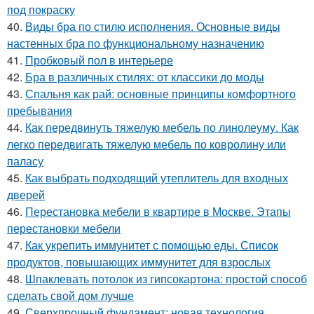
под покраску
40.
Виды бра по стилю исполнения. Основные виды
настенных бра по функциональному назначению
41.
Пробковый пол в интерьере
42.
Бра в различных стилях: от классики до моды
43.
Спальня как рай: основные принципы комфортного
пребывания
44.
Как передвинуть тяжелую мебель по линолеуму. Как
легко передвигать тяжелую мебель по ковролину или
паласу
45.
Как выбрать подходящий утеплитель для входных
дверей
46.
Перестановка мебели в квартире в Москве. Этапы
перестановки мебели
47.
Как укрепить иммунитет с помощью еды. Список
продуктов, повышающих иммунитет для взрослых
48.
Шпаклевать потолок из гипсокартона: простой способ
сделать свой дом лучше
49.
Сверхпрочный фундамент: новая технология,