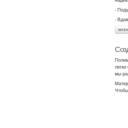
- Под
- Вда
читат
Соз
Полим
легко
мы ра
Матер
Чтобы