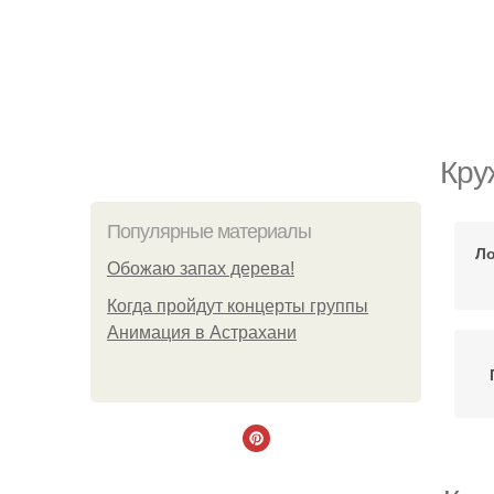
Кру
Популярные материалы
Ло
Обожaю зaпах деpева!
Когда пройдут концерты группы
Анимация в Астрахани