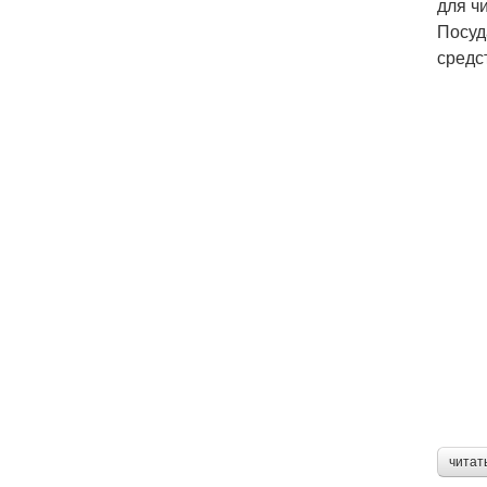
для ч
Посуд
средс
читат