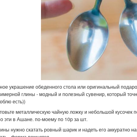
ное украшение обеденного стола или оригинальный подарок
лимерной глины - модный и полезный сувенир, который точно
юблю есть))
товьте металлическую чайную ложку и небольшой кусочек п
о эти в Ашане. по-моему по 10р за шт.
глины нужно скатать ровный шарик и надеть его аккуратно на
ать - форма помнется.