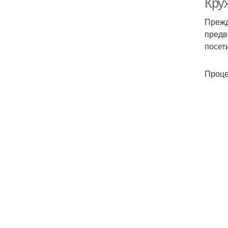
Кру
Прежд
предв
посет
Проце