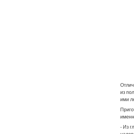
Отлич
из по
ими л
Приго
именн
- Из 
надев