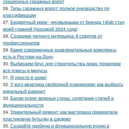
секционных гаражных ворот
26.
Типы гаражных ворот: полное руководство по
классификации
27.
Бюджетный крем - несмывашка от бренда 19lab стал
моей главной Находкой 2024 года!
28.
Создание уютного интерьера: 9 советов от
профессионалов
29.
Какие современные развлекательные комплексы
есть в Ростове-на-Дону
30.
Выбираем брус для строительства дома: проверим
все плюсы и минусы
31.
Я просто в шоке!
32.
У кого квартира свободной планировки: как выбрать
идеальный вариант
33.
Белая кухня зеленые стены: сочетание стилей и
функциональности
34.
Удивительный ремонт: как мастерица превратила
пластиковую бутылку в шедевр
35.
Создайте удобную и функциональную кухню в