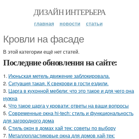
ДИЗАЙН ИНТЕРЬЕРА
главная
новости
статьи
Кровли на фасаде
В этой категории ещё нет статей.
Последние обновления на сайте:
1.
Июньская метель движение заблокировала.
2.
Ситуaция такая. К свекрови в гости ездили.
3.
Царга в кухонной мебели: что это такое и для чего она
нужна
4.
Что такое царга у кровати: ответы на ваши вопросы
5.
Современные окна hi-tech: стиль и функциональность
для загородного дома
6.
Стиль окон в домах хай тек: советы по выбору
7.
Металлопластиковые окна для домов хай-тек: