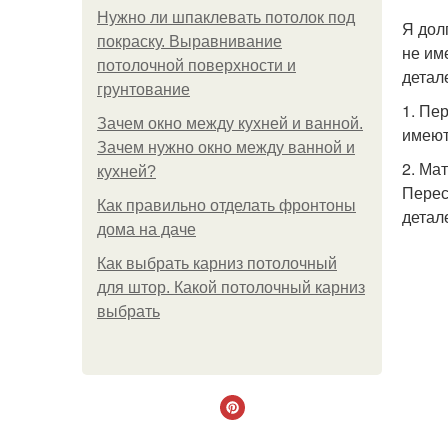
Нужно ли шпаклевать потолок под
Я дол
покраску. Выравнивание
не им
потолочной поверхности и
детал
грунтование
1. Пе
Зачем окно между кухней и ванной.
имеют
Зачем нужно окно между ванной и
2. Ма
кухней?
Перес
Как правильно отделать фронтоны
детал
дома на даче
Как выбрать карниз потолочный
для штор. Какой потолочный карниз
выбрать