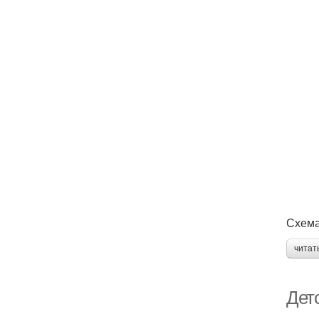
Схема
читат
Дет