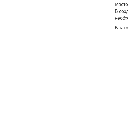
Масте
В соз
необх
В так