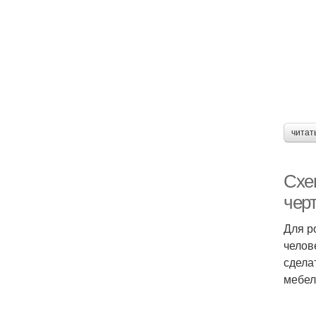
читат
Схем
чер
Для р
челов
сделат
мебел