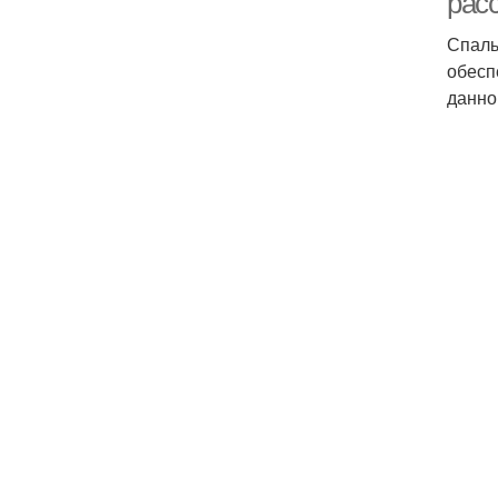
рас
Спаль
обесп
данно