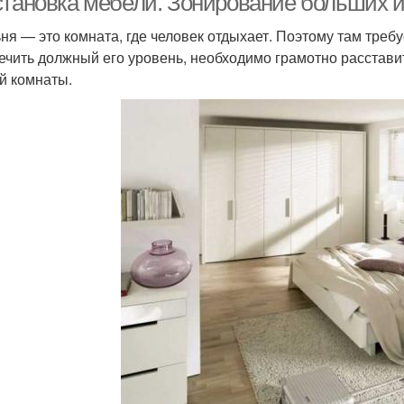
становка мебели. Зонирование больших и
ня — это комната, где человек отдыхает. Поэтому там треб
ечить должный его уровень, необходимо грамотно расставит
й комнаты.