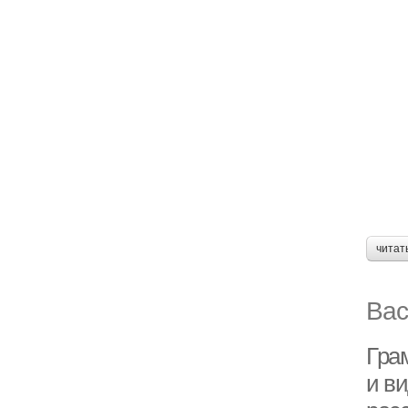
читат
Вас
Гра
и в