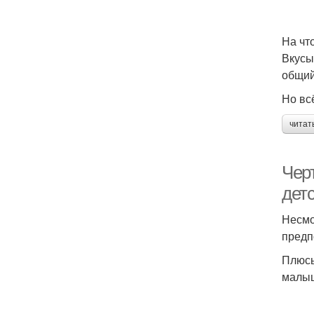
На чт
Вкусы
общий
Но вс
читат
Черт
дет
Несмо
предп
Плюсы
малыш