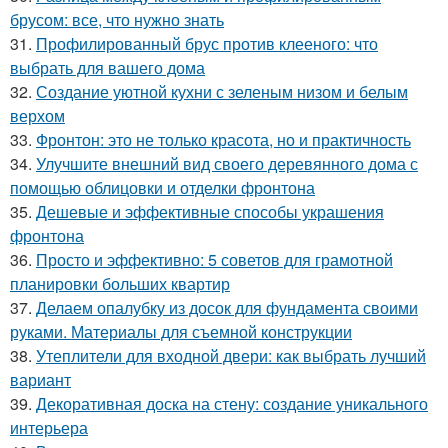
брусом: все, что нужно знать
31.
Профилированный брус против клееного: что
выбрать для вашего дома
32.
Создание уютной кухни с зеленым низом и белым
верхом
33.
Фронтон: это не только красота, но и практичность
34.
Улучшите внешний вид своего деревянного дома с
помощью облицовки и отделки фронтона
35.
Дешевые и эффективные способы украшения
фронтона
36.
Просто и эффективно: 5 советов для грамотной
планировки больших квартир
37.
Делаем опалубку из досок для фундамента своими
руками. Материалы для съемной конструкции
38.
Утеплители для входной двери: как выбрать лучший
вариант
39.
Декоративная доска на стену: создание уникального
интерьера