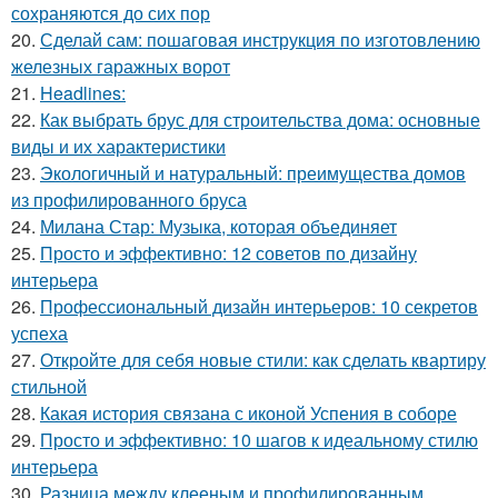
сохраняются до сих пор
20.
Сделай сам: пошаговая инструкция по изготовлению
железных гаражных ворот
21.
Headlines:
22.
Как выбрать брус для строительства дома: основные
виды и их характеристики
23.
Экологичный и натуральный: преимущества домов
из профилированного бруса
24.
Милана Стар: Музыка, которая объединяет
25.
Просто и эффективно: 12 советов по дизайну
интерьера
26.
Профессиональный дизайн интерьеров: 10 секретов
успеха
27.
Откройте для себя новые стили: как сделать квартиру
стильной
28.
Какая история связана с иконой Успения в соборе
29.
Просто и эффективно: 10 шагов к идеальному стилю
интерьера
30.
Разница между клееным и профилированным