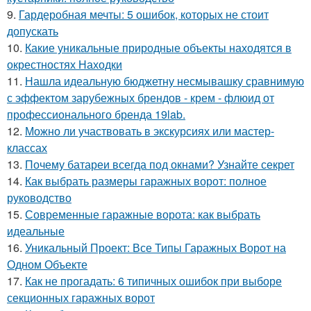
9.
Гардеробная мечты: 5 ошибок, которых не стоит
допускать
10.
Какие уникальные природные объекты находятся в
окрестностях Находки
11.
Нашла идеальную бюджетну несмывашку сравнимую
с эффектом зарубежных брендов - крем - флюид от
профессионального бренда 19lab.
12.
Можно ли участвовать в экскурсиях или мастер-
классах
13.
Почему батареи всегда под окнами? Узнайте секрет
14.
Как выбрать размеры гаражных ворот: полное
руководство
15.
Современные гаражные ворота: как выбрать
идеальные
16.
Уникальный Проект: Все Типы Гаражных Ворот на
Одном Объекте
17.
Как не прогадать: 6 типичных ошибок при выборе
секционных гаражных ворот