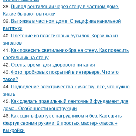
38.
Вывод вентиляции через стену в частном доме.
Какие бывают вытяжки
39.
Вытяжка в частном доме. Специфика канальной
вытяжки
40.
Плетение из пластиковых бутылок. Корзинка из
зигзагов
41.
Как повесить светильник-бра на стену. Как повесить
светильник на стену
42.
Осень: время для здорового питания
43.
Фото пробковых покрытий в интерьере. Что это
такое?
44.
Подведение электричества к участку: все, что нужно
знать
45.
Как сделать правильный ленточный фундамент для
дома.. Особенности конструкции
46.
Как сшить фартук с нагрудником и без. Как сшить
фартук своими руками: 2 простых мастер-класса +
выкройки