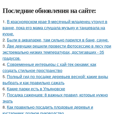
Последние обновления на сайте:
1.
В красноярском крае 9-месячный младенец утонул в
ванне, пока его мама слушала музыку и танцевала на
кухне.
2.
Были в аквапарке, там сильно парился в бане, сауне.
3.
Две девушки решили провести фотосессию в лесу при
экстремально низких температурах, достигавших - 35
градусов.
4.
Современные интерьеры с хай-тек окнами: как
создать стильное пространство
5.
Полный гид по посадке деревьев весной: какие виды
выбрать и как правильно сажать
6.
Какие парки есть в Ульяновске
7.
Посадка саженцев: 8 важных правил, которые нужно
знать
8.
Как правильно посадить плодовые деревья и
кустарники: полное руководство