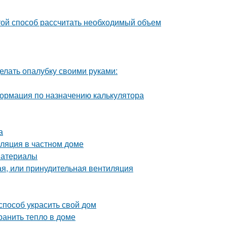
ой способ рассчитать необходимый объем
елать опалубку своими руками:
ормация по назначению калькулятора
а
иляция в частном доме
материалы
ая, или принудительная вентиляция
способ украсить свой дом
ранить тепло в доме