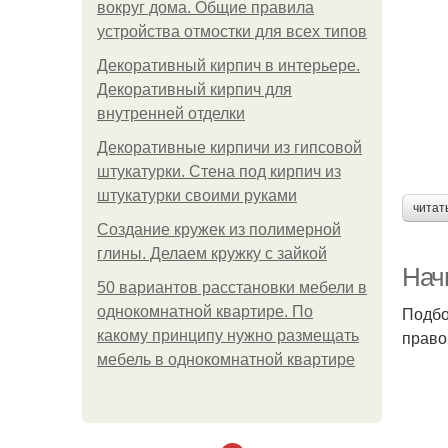
вокруг дома. Общие правила
устройства отмостки для всех типов
Декоративный кирпич в интерьере.
Декоративный кирпич для
внутренней отделки
Декоративные кирпичи из гипсовой
штукатурки. Стена под кирпич из
штукатурки своими руками
читат
Создание кружек из полимерной
глины. Делаем кружку с зайкой
Нач
50 вариантов расстановки мебели в
Подбо
однокомнатной квартире. По
право
какому принципу нужно размещать
мебель в однокомнатной квартире