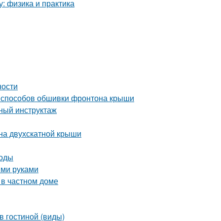
у: физика и практика
ности
 способов обшивки фронтона крыши
бный инструктаж
на двухскатной крыши
тоды
ими руками
 в частном доме
в гостиной (виды)