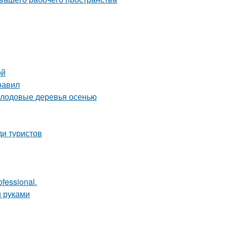
ой
равил
плодовые деревья осенью
ди туристов
fessional.
и руками