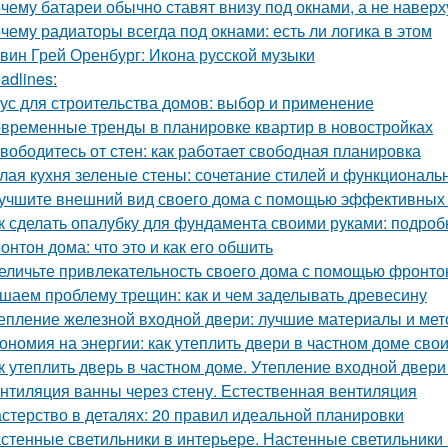
чему батареи обычно ставят внизу под окнами, а не наверх
чему радиаторы всегда под окнами: есть ли логика в этом
вин Грей Оренбург: Икона русской музыки
adlines:
ус для строительства домов: выбор и применение
временные тренды в планировке квартир в новостройках
вободитесь от стен: как работает свободная планировка
лая кухня зеленые стены: сочетание стилей и функциональ
учшите внешний вид своего дома с помощью эффективных
к сделать опалубку для фундамента своими руками: подро
онтон дома: что это и как его обшить
еличьте привлекательность своего дома с помощью фронто
шаем проблему трещин: как и чем заделывать древесину
епление железной входной двери: лучшие материалы и ме
ономия на энергии: как утеплить двери в частном доме сво
к утеплить дверь в частном доме. Утепление входной двери
нтиляция ванны через стену. Естественная вентиляция
стерство в деталях: 20 правил идеальной планировки
стенные светильники в интерьере. Настенные светильники 