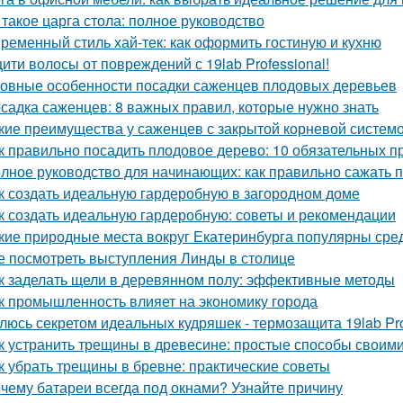
 такое царга стола: полное руководство
ременный стиль хай-тек: как оформить гостиную и кухню
ити волосы от повреждений с 19lab Professional!
овные особенности посадки саженцев плодовых деревьев
садка саженцев: 8 важных правил, которые нужно знать
кие преимущества у саженцев с закрытой корневой систем
к правильно посадить плодовое дерево: 10 обязательных п
лное руководство для начинающих: как правильно сажать 
к создать идеальную гардеробную в загородном доме
к создать идеальную гардеробную: советы и рекомендации
кие природные места вокруг Екатеринбурга популярны сре
е посмотреть выступления Линды в столице
к заделать щели в деревянном полу: эффективные методы
к промышленность влияет на экономику города
люсь секретом идеальных кудряшек - термозащита 19lab Pro
к устранить трещины в древесине: простые способы своим
к убрать трещины в бревне: практические советы
чему батареи всегда под окнами? Узнайте причину