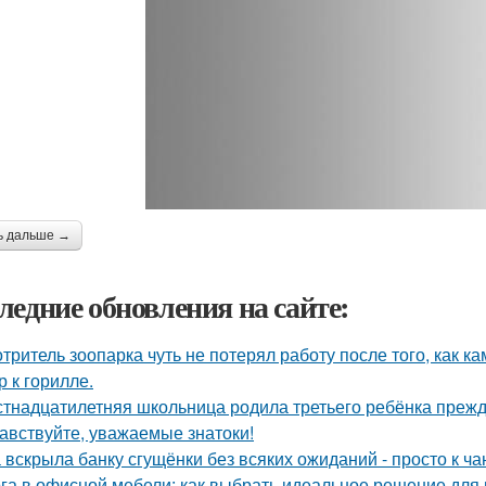
ь дальше →
ледние обновления на сайте:
тритель зоопарка чуть не потерял работу после того, как к
р к горилле.
тнадцатилетняя школьница родила третьего ребёнка преж
авствуйте, уважаемые знатоки!
 вскрыла банку сгущёнки без всяких ожиданий - просто к ча
га в офисной мебели: как выбрать идеальное решение для