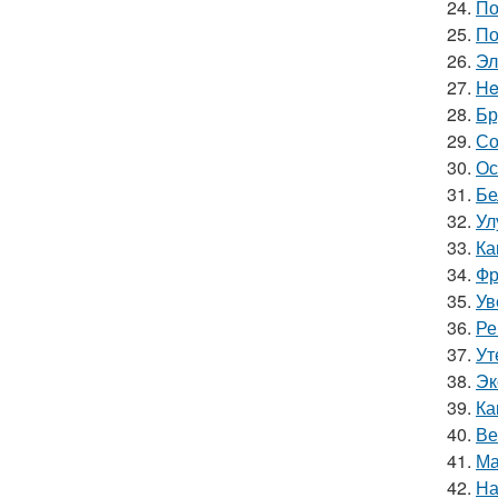
24.
По
25.
По
26.
Эл
27.
He
28.
Бр
29.
Со
30.
Ос
31.
Бе
32.
Ул
33.
Ка
34.
Фр
35.
Ув
36.
Ре
37.
Ут
38.
Эк
39.
Ка
40.
Ве
41.
Ма
42.
На