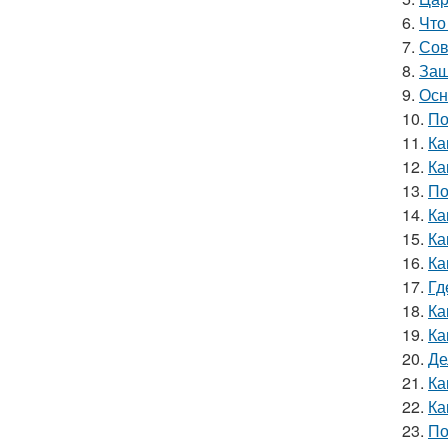
6.
Что
7.
Сов
8.
Защ
9.
Осн
10.
По
11.
Ка
12.
Ка
13.
По
14.
Ка
15.
Ка
16.
Ка
17.
Гд
18.
Ка
19.
Ка
20.
Де
21.
Ка
22.
Ка
23.
По