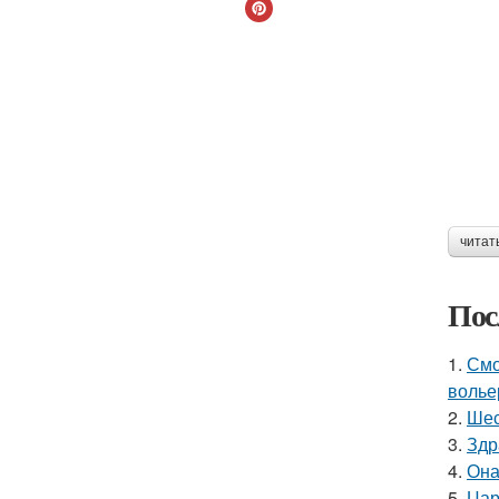
читат
Пос
1.
Смо
волье
2.
Шес
3.
Здр
4.
Она
5.
Цар