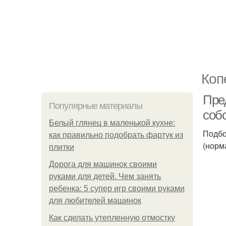
Коп
Пре
Популярные материалы
соб
Белый глянец в маленькой кухне:
Подбо
как правильно подобрать фартук из
(норм
плитки
Дорога для машинок своими
руками для детей. Чем занять
ребенка: 5 супер игр своими руками
для любителей машинок
Как сделать утепленную отмостку