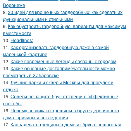
Воронеже
8.
20 идей для крошечных гардеробных: как сделать их
функциональными и стильными
9.
Как обустроить гардеробную: варианты для максимум
вместимости
10.
Headlines:
11.
Как организовать гардеробную даже в самой
маленькой квартире
12.
Какие современные легенды связаны с городом
13.
Какие основные достопримечательности можно
посмотреть в Хабаровске
14.
Лучшие парки и скверы Москвы для прогулок и
отдыха
15.
Советы по защите брус от трещин: эффективные
способы
16.
Почему возникают трещины в брусе деревянного
дома: причины и последствия
17.
Как заделать трещины в доме из бруса: пошаговая