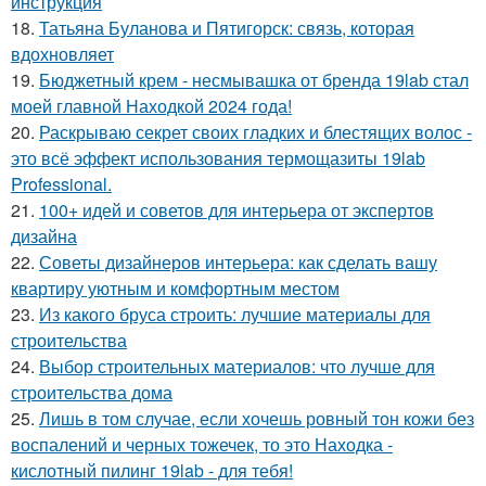
инструкция
18.
Татьяна Буланова и Пятигорск: связь, которая
вдохновляет
19.
Бюджетный крем - несмывашка от бренда 19lab стал
моей главной Находкой 2024 года!
20.
Раскрываю секрет своих гладких и блестящих волос -
это всё эффект использования термощазиты 19lab
Professional.
21.
100+ идей и советов для интерьера от экспертов
дизайна
22.
Советы дизайнеров интерьера: как сделать вашу
квартиру уютным и комфортным местом
23.
Из какого бруса строить: лучшие материалы для
строительства
24.
Выбор строительных материалов: что лучше для
строительства дома
25.
Лишь в том случае, если хочешь ровный тон кожи без
воспалений и черных тожечек, то это Находка -
кислотный пилинг 19lab - для тебя!