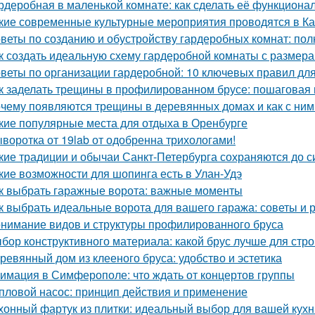
рдеробная в маленькой комнате: как сделать её функциона
кие современные культурные мероприятия проводятся в К
веты по созданию и обустройству гардеробных комнат: пол
к создать идеальную схему гардеробной комнаты с размера
веты по организации гардеробной: 10 ключевых правил дл
к заделать трещины в профилированном брусе: пошаговая 
чему появляются трещины в деревянных домах и как с ним
кие популярные места для отдыха в Оренбурге
воротка от 19lab от одобренна трихологами!
кие традиции и обычаи Санкт-Петербурга сохраняются до с
кие возможности для шопинга есть в Улан-Удэ
к выбрать гаражные ворота: важные моменты
к выбрать идеальные ворота для вашего гаража: советы и
нимание видов и структуры профилированного бруса
бор конструктивного материала: какой брус лучше для стро
ревянный дом из клееного бруса: удобство и эстетика
имация в Симферополе: что ждать от концертов группы
пловой насос: принцип действия и применение
хонный фартук из плитки: идеальный выбор для вашей кухн