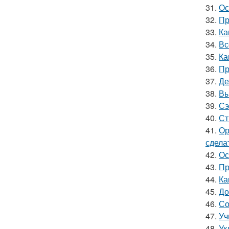
31.
Ос
32.
Пр
33.
Ка
34.
Вс
35.
Ка
36.
Пр
37.
Де
38.
Вы
39.
Сэ
40.
Ст
41.
Ор
сдела
42.
Ос
43.
Пр
44.
Ка
45.
До
46.
Со
47.
Уч
48.
Ук