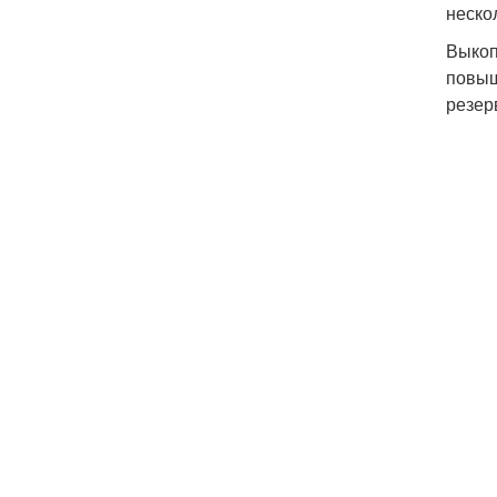
неско
Выкоп
повыш
резер