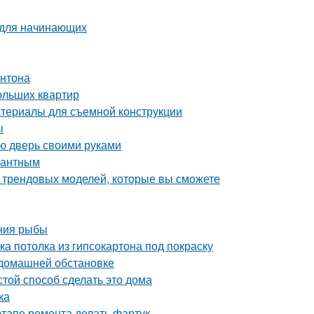
 для начинающих
онтона
ольших квартир
атериалы для съемной конструкции
ы
ую дверь своими руками
егантным
0 трендовых моделей, которые вы сможете
ения рыбы
ка потолка из гипсокартона под покраску
 домашней обстановке
той способ сделать это дома
ка
этапе ремонта делать фартук