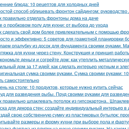
енние блюда: 10 рецептов для холодных дней
остой способ облицевать фронтон сайдингом: руководство
к правильно отделать фронтоны дома на даче
е о пробковом полу для кухни: от выбора до ухода
к сделать свой дом более привлекательным с помощью фр
осто и эффективно: 5 советов для грамотной планировки б
лаем опалубку из досок для фундамента своими руками. М
тяжка для кухни через стену. Конструкция и принцип работ
кономьте деньги и согрейте дом: как утеплить металлическ
ильный дом за 17 идей: как сделать интерьер уютным и эл
игинальная сумка своими руками. Сумка своими руками: 1
ть самостоятельно
ень на столе: 10 продуктов, которые нужно купить сейчас
уд для разведения рыбы. Пруд своими руками для развед
к правильно шпаклевать потолок из гипсокартона.. Шпаклев
ска для декора стен: создайте индивидуальный интерьер в
здай свою собственную сумку из пластиковых бутылок: прос
итывайте размеры и форму кухни при выборе пола и фарту
ладка фартука из плитки на кухне своими руками. На каком 