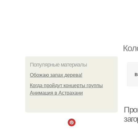
Кол
Популярные материалы
В
Обожaю зaпах деpева!
Когда пройдут концерты группы
Анимация в Астрахани
Пров
заг