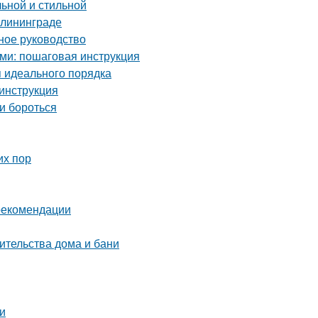
льной и стильной
алининграде
ное руководство
ми: пошаговая инструкция
я идеального порядка
инструкция
и бороться
их пор
 рекомендации
ительства дома и бани
и