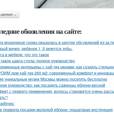
ь дальше →
ледние обновления на сайте:
та муцениеце снова оказалась в центре обсуждений из-за п
рый вечер, ребенок 1, 5 режутся зубы.
га в мебели: что это такое
 такое царга стола: полное руководство
ременные интерьеры с хай-тек окнами: как создать стильно
ОИМ дом хай-тек 260 м2: современный комфорт и инновац
ие уникальные музеи Москвы можно посетить бесплатно
ное руководство: как посадить саженцы яблони весной
ект с первого применения, волосы становятся очень рассы
ть"!
adlines:
е правила посадки молодой яблони: пошаговая инструкция