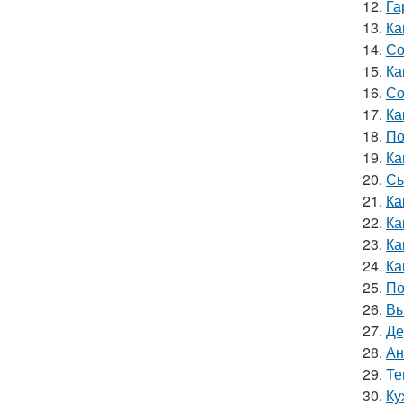
12.
Га
13.
Ка
14.
Со
15.
Ка
16.
Со
17.
Ка
18.
По
19.
Ка
20.
Сы
21.
Ка
22.
Ка
23.
Ка
24.
Ка
25.
По
26.
Вы
27.
Де
28.
Ан
29.
Те
30.
Ку