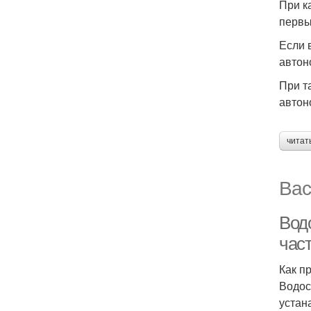
При к
первы
Если 
автон
При т
автон
читат
Вас
Вод
час
Как п
Водос
устан