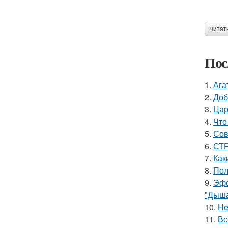
читат
Пос
1.
Ага
2.
Доб
3.
Цар
4.
Что
5.
Сов
6.
СТР
7.
Как
8.
Пол
9.
Эфф
"Дыша
10.
He
11.
Вс