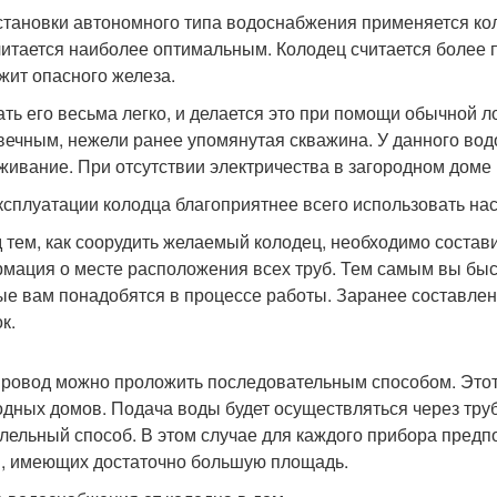
становки автономного типа водоснабжения применяется ко
читается наиболее оптимальным. Колодец считается более п
жит опасного железа.
ть его весьма легко, и делается это при помощи обычной л
вечным, нежели ранее упомянутая скважина. У данного вод
живание. При отсутствии электричества в загородном доме
ксплуатации колодца благоприятнее всего использовать нас
 тем, как соорудить желаемый колодец, необходимо состави
мация о месте расположения всех труб. Тем самым вы быс
ые вам понадобятся в процессе работы. Заранее составле
к.
ровод можно проложить последовательным способом. Этот
одных домов. Подача воды будет осуществляться через тру
лельный способ. В этом случае для каждого прибора предпо
, имеющих достаточно большую площадь.