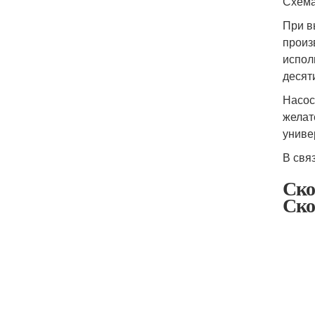
Схема
При в
произ
испол
десят
Насос
желат
униве
В свя
Ско
Ско