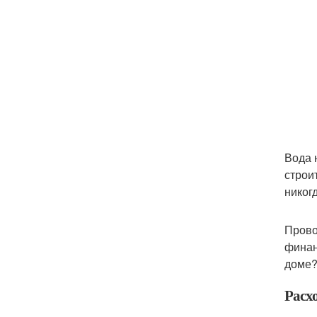
Вода 
строи
никог
Прово
финан
доме?
Расхо