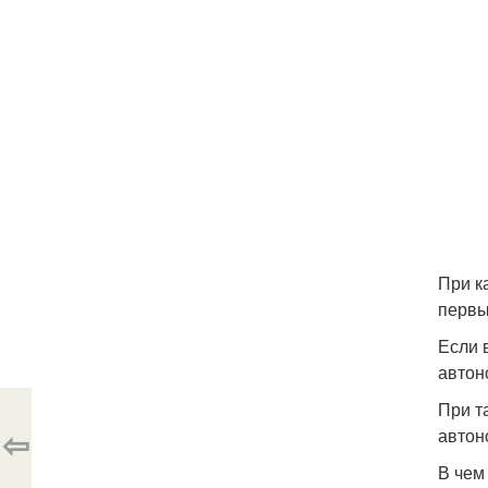
При к
первы
Если 
автон
При т
⇦
автон
В чем