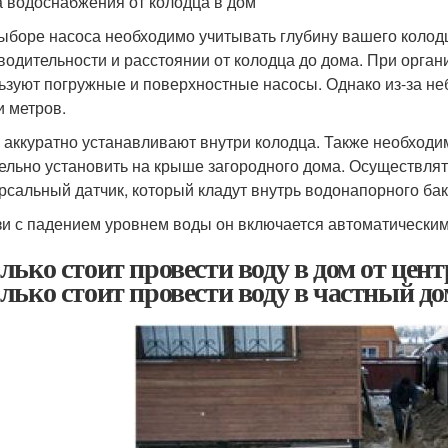
 водоснабжения от колодца в дом
ыборе насоса необходимо учитывать глубину вашего колодца
водительности и расстоянии от колодца до дома. При орга
ьзуют погружные и поверхностные насосы. Однако из-за н
и метров.
 аккуратно устанавливают внутри колодца. Также необходи
ельно установить на крыше загородного дома. Осуществлят
рсальный датчик, который кладут внутрь водонапорного бак
зи с падением уровнем воды он включается автоматическим
лько стоит провести воду в дом от цент
лько стоит провести воду в частный д