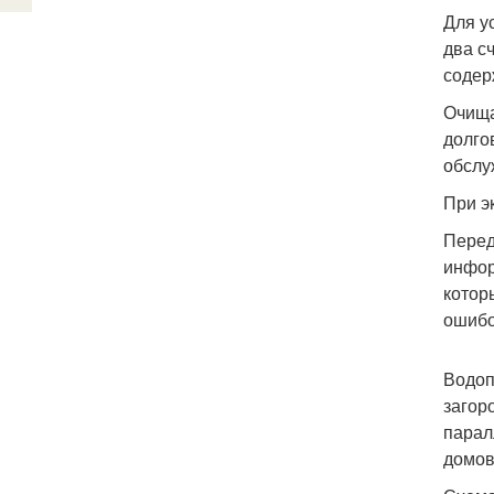
Для у
два с
содер
Очища
долго
обслу
При э
Перед
инфор
котор
ошибо
Водоп
загор
парал
домов