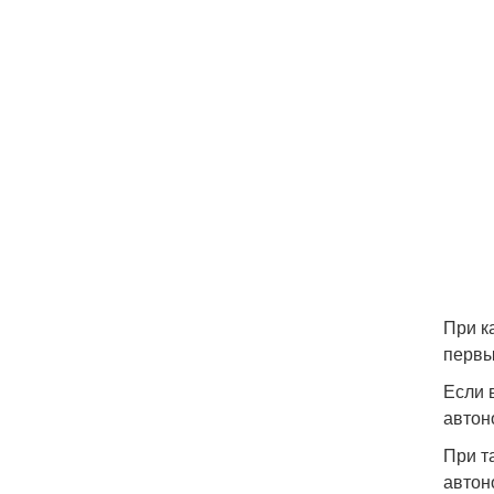
При к
первы
Если 
автон
При т
автон