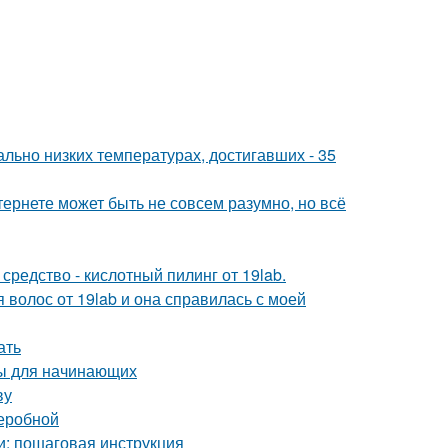
льно низких температурах, достигавших - 35
тернете может быть не совсем разумно, но всё
редство - кислотный пилинг от 19lab.
 волос от 19lab и она справилась с моей
ать
ты для начинающих
ву
деробной
и: пошаговая инструкция