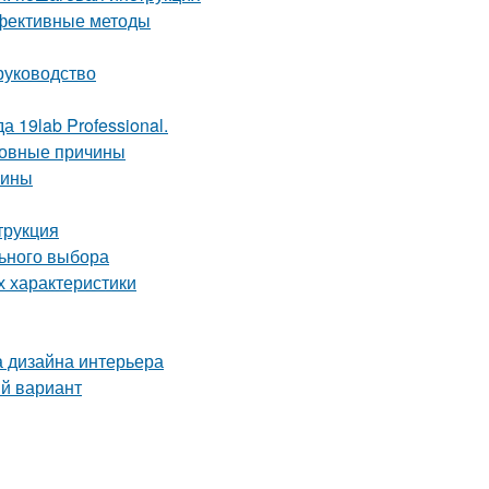
ффективные методы
руководство
 19lab Professional.
новные причины
чины
трукция
льного выбора
х характеристики
а дизайна интерьера
ый вариант