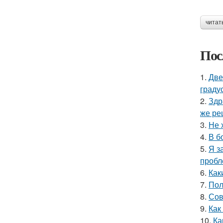
читат
Пос
1.
Две
граду
2.
Здр
же ре
3.
Не 
4.
В б
5.
Я з
пробл
6.
Как
7.
Пол
8.
Сов
9.
Как
10.
Ка