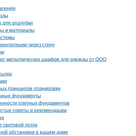
рмления
тоды
 для опалубки
ды и материалы
истемы
вентиляции через стену
ни
лог металлических шкафов для одежды от ООО
тылок
ами
ных принципов планировки
очные фундаменты
бенности плитных фундаментов
ростые советы и рекомендации
ра
е световой поток
ной обстановки в вашем доме