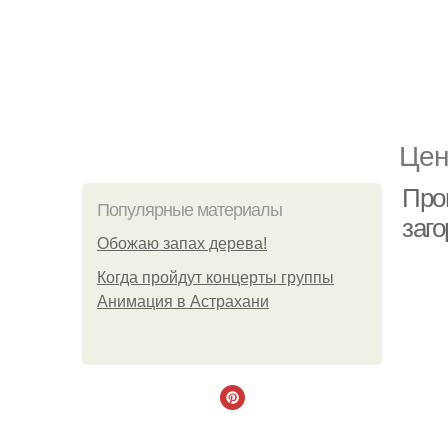
Цен
Пров
Популярные материалы
заг
Обожaю зaпах деpева!
Когда пройдут концерты группы
Анимация в Астрахани