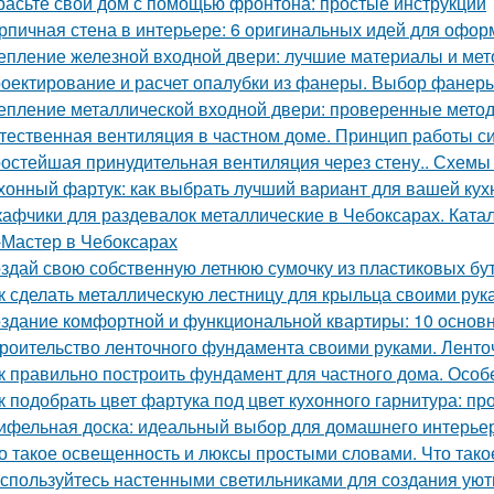
расьте свой дом с помощью фронтона: простые инструкции
рпичная стена в интерьере: 6 оригинальных идей для офо
епление железной входной двери: лучшие материалы и ме
оектирование и расчет опалубки из фанеры. Выбор фанеры
епление металлической входной двери: проверенные мето
тественная вентиляция в частном доме. Принцип работы с
остейшая принудительная вентиляция через стену.. Схемы 
хонный фартук: как выбрать лучший вариант для вашей кух
афчики для раздевалок металлические в Чебоксарах. Ката
Мастер в Чебоксарах
здай свою собственную летнюю сумочку из пластиковых бу
к сделать металлическую лестницу для крыльца своими рук
здание комфортной и функциональной квартиры: 10 основ
роительство ленточного фундамента своими руками. Лент
к правильно построить фундамент для частного дома. Осо
к подобрать цвет фартука под цвет кухонного гарнитура: п
ифельная доска: идеальный выбор для домашнего интерье
о такое освещенность и люксы простыми словами. Что тако
спользуйтесь настенными светильниками для создания уют