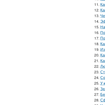
11.
Ка
12.
Ка
13.
Че
14.
Эф
15.
На
16.
По
17.
По
18.
Ка
19.
Из
20.
Ка
21.
Ка
22.
Лю
23.
Ст
24.
Со
25.
У 
26.
Зе
27.
Бе
28.
Сф