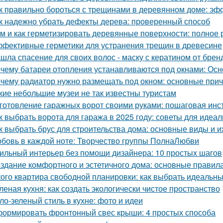
к правильно бороться с трещинами в деревянном доме: э
к надежно убрать дефекты дерева: проверенный способ
м и как герметизировать деревянные поверхности: полное 
фективные герметики для устранения трещин в древесине
шла спасение для своих волос - маску с кератином от бренда
чему батареи отопления устанавливаются под окнами: Ос
чему радиатор нужно размещать под окном: основные при
кие небольшие музеи не так известны туристам
готовление гаражных ворот своими руками: пошаговая инс
к выбрать ворота для гаража в 2025 году: советы для идеа
к выбрать брус для строительства дома: основные виды и и
бовь в каждой ноте: Творчество группы ПолнаЛюбви
ильный интерьер без помощи дизайнера: 10 простых шагов
здание комфортного и эстетичного дома: основные правил
кого квартира свободной планировки: как выбрать идеальн
леная кухня: как создать экологически чистое пространство
ло-зеленый стиль в кухне: фото и идеи
ормировать фронтонный свес крыши: 4 простых способа