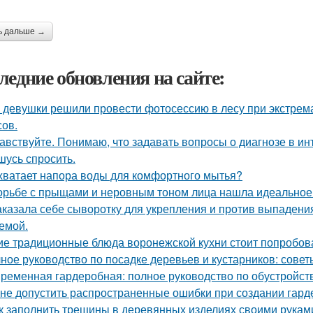
ь дальше →
ледние обновления на сайте:
 девушки решили провести фотосессию в лесу при экстрема
сов.
авствуйте. Понимаю, что задавать вопросы о диагнозе в ин
шусь спросить.
хватает напора воды для комфортного мытья?
орьбе с прыщами и неровным тоном лица нашла идеальное с
аказала себе сыворотку для укрепления и против выпадения
емой.
ие традиционные блюда воронежской кухни стоит попробов
ное руководство по посадке деревьев и кустарников: сове
ременная гардеробная: полное руководство по обустройст
 не допустить распространенные ошибки при создании гар
к заполнить трещины в деревянных изделиях своими рукам