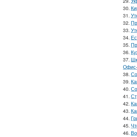
29.
Ук
30.
Ки
31.
Ут
32.
Пр
33.
Ут
34.
Ес
35.
Пр
36.
Ку
37.
Шк
Офис-
38.
Со
39.
Ка
40.
Со
41.
Ст
42.
Ка
43.
Ка
44.
Гр
45.
Чт
46.
Во