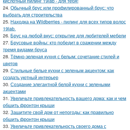
кислотный пилинг 19lab - для тебя!
24.
Обычный брус или профилированный брус: что
выбрать для строительства
25.
Находка на Wildberries - пилинг для всех типов волос
19lab.
26.
Брус на любой вкус: открытие для любителей мебели
27.
Брусовые войны: кто победит в сражении между
тремя видами бруса
28.
Тёмно-зеленая кухня с белым: сочетание стилей и
цветов
29.
Стильные белые кухни с зеленым акцентом: как
создать уютный интерьер
30.
Создание элегантной белой кухни с зелеными
акцентами
31.
Увеличьте привлекательность вашего дома: как и чем
обшить фронтон крыши
32.
Защитите свой дом от непогоды: как правильно
обшить фронтон крыши
33.
Увеличьте привлекательность своего дома с