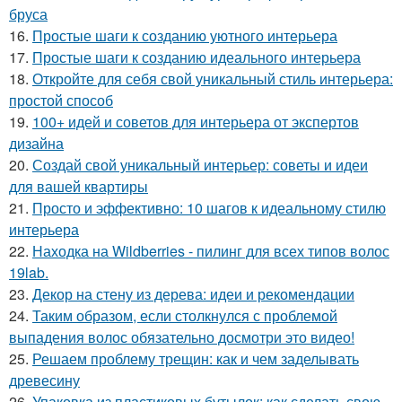
бруса
16.
Простые шаги к созданию уютного интерьера
17.
Простые шаги к созданию идеального интерьера
18.
Откройте для себя свой уникальный стиль интерьера:
простой способ
19.
100+ идей и советов для интерьера от экспертов
дизайна
20.
Создай свой уникальный интерьер: советы и идеи
для вашей квартиры
21.
Просто и эффективно: 10 шагов к идеальному стилю
интерьера
22.
Находка на Wildberries - пилинг для всех типов волос
19lab.
23.
Декор на стену из дерева: идеи и рекомендации
24.
Таким образом, если столкнулся с проблемой
выпадения волос обязательно досмотри это видео!
25.
Решаем проблему трещин: как и чем заделывать
древесину
26.
Упаковка из пластиковых бутылок: как сделать свою