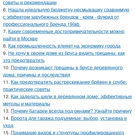
советы и рекомендации
6.
Нашла идеальную бюджетну несмывашку сравнимую
с эффектом зарубежных брендов - крем - флюид от
профессионального бренда 19lab.
7.
Какие современные достопримечательности можно
найти в Москве
8.
Как промышленность влияет на экономику города
9.
Не хочу в своем доме из бруса видеть трещины: как
это предотвратить
10.
Почему возникают трещины в брусе деревянного
дома: причины и последствия
11.
Как предотвратить растрескивание брёвен в срубе:
практические советы
12.
Как заделать щели в деревянном доме: эффективные
методы и материалы
13.
Почему батареи всегда под окнами? Узнайте причину
14.
Ворота для гаража подъемные: выбор, установка и
уход
15.
Понимание видов и структуры профилированного