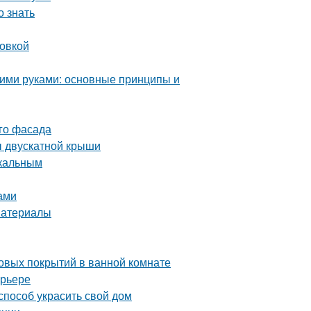
 знать
ровкой
ими руками: основные принципы и
ого фасада
ы двускатной крыши
икальным
ами
материалы
овых покрытий в ванной комнате
ерьере
способ украсить свой дом