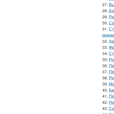
27.
Вы
28.
Бр
29.
Ра
30.
Со
31.
Ст
реком
32.
Ар
33.
Фр
34.
Ст
35.
Ро
36.
Пе
37.
Пр
38.
Ре
39.
Ма
40.
Ка
41.
Пр
42.
На
43.
Со