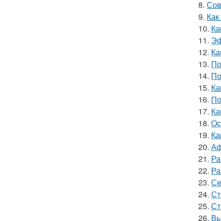
8.
Сов
9.
Как
10.
Ка
11.
Эф
12.
Ка
13.
По
14.
По
15.
Ка
16.
По
17.
Ка
18.
Ос
19.
Ка
20.
Аф
21.
Ра
22.
Ра
23.
Се
24.
Ст
25.
Ст
26.
Вы