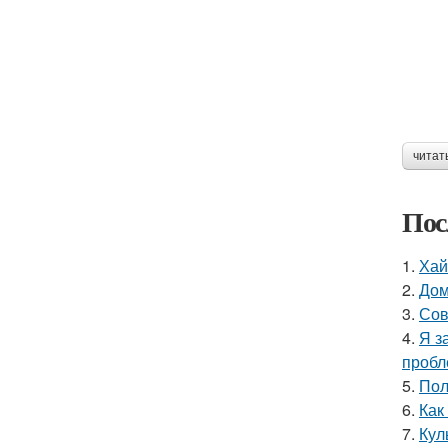
читат
Пос
1.
Хай
2.
Дом
3.
Сов
4.
Я з
пробл
5.
Пол
6.
Как
7.
Кул