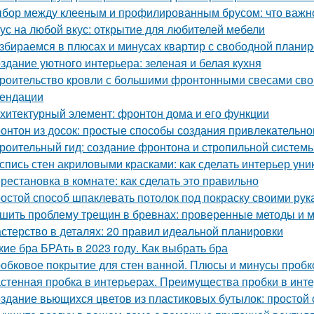
бор между клееным и профилированным брусом: что важно
ус на любой вкус: открытие для любителей мебели
збираемся в плюсах и минусах квартир с свободной плани
здание уютного интерьера: зеленая и белая кухня
роительство кровли с большими фронтонными свесами сво
ендации
хитектурный элемент: фронтон дома и его функции
онтон из досок: простые способы создания привлекательн
роительный гид: создание фронтона и стропильной систем
спись стен акриловыми красками: как сделать интерьер ун
рестановка в комнате: как сделать это правильно
остой способ шпаклевать потолок под покраску своими рук
шить проблему трещин в бревнах: проверенные методы и 
стерство в деталях: 20 правил идеальной планировки
кие бра БРАть в 2023 году. Как выбрать бра
обковое покрытие для стен ванной. Плюсы и минусы пробк
стенная пробка в интерьерах. Преимущества пробки в инт
здание вьющихся цветов из пластиковых бутылок: простой 