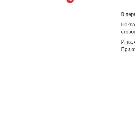
В пер
Накла
сторо
Итак,
При о