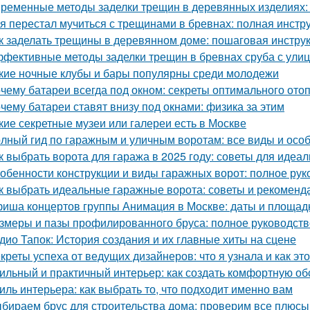
ременные методы заделки трещин в деревянных изделиях: 
 я перестал мучиться с трещинами в бревнах: полная инстр
к заделать трещины в деревянном доме: пошаговая инстру
фективные методы заделки трещин в бревнах сруба с ули
кие ночные клубы и бары популярны среди молодежи
чему батареи всегда под окном: секреты оптимального ото
чему батареи ставят внизу под окнами: физика за этим
кие секретные музеи или галереи есть в Москве
лный гид по гаражным и уличным воротам: все виды и осо
к выбрать ворота для гаража в 2025 году: советы для идеа
обенности конструкции и виды гаражных ворот: полное рук
к выбрать идеальные гаражные ворота: советы и рекоменд
иша концертов группы Анимация в Москве: даты и площад
змеры и пазы профилированного бруса: полное руководств
дио Тапок: История создания и их главные хиты на сцене
креты успеха от ведущих дизайнеров: что я узнала и как эт
ильный и практичный интерьер: как создать комфортную об
иль интерьера: как выбрать то, что подходит именно вам
бираем брус для строительства дома: проверим все плюсы