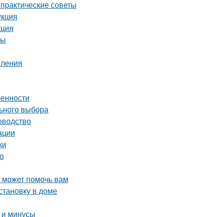
практические советы
укция
кция
цы
пления
бенности
льного выбора
оводство
ации
ки
о
о может помочь вам
становку в доме
 и минусы