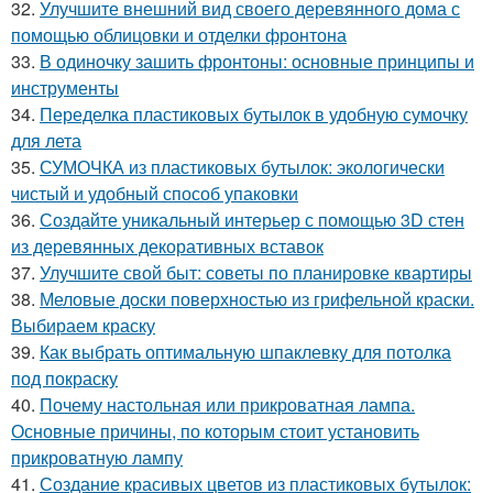
32.
Улучшите внешний вид своего деревянного дома с
помощью облицовки и отделки фронтона
33.
В одиночку зашить фронтоны: основные принципы и
инструменты
34.
Переделка пластиковых бутылок в удобную сумочку
для лета
35.
СУМОЧКА из пластиковых бутылок: экологически
чистый и удобный способ упаковки
36.
Создайте уникальный интерьер с помощью 3D стен
из деревянных декоративных вставок
37.
Улучшите свой быт: советы по планировке квартиры
38.
Меловые доски поверхностью из грифельной краски.
Выбираем краску
39.
Как выбрать оптимальную шпаклевку для потолка
под покраску
40.
Почему настольная или прикроватная лампа.
Основные причины, по которым стоит установить
прикроватную лампу
41.
Создание красивых цветов из пластиковых бутылок: