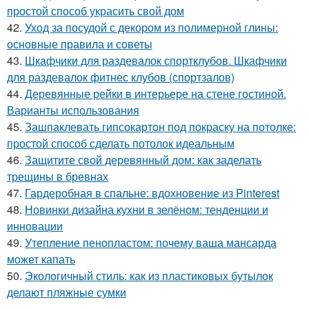
простой способ украсить свой дом
42.
Уход за посудой с декором из полимерной глины:
основные правила и советы
43.
Шкафчики для раздевалок спортклубов. Шкафчики
для раздевалок фитнес клубов (спортзалов)
44.
Деревянные рейки в интерьере на стене гостиной.
Варианты использования
45.
Зашпаклевать гипсокартон под покраску на потолке:
простой способ сделать потолок идеальным
46.
Защитите свой деревянный дом: как заделать
трещины в бревнах
47.
Гардеробная в спальне: вдохновение из Pinterest
48.
Новинки дизайна кухни в зелёном: тенденции и
инновации
49.
Утепление пенопластом: почему ваша мансарда
может капать
50.
Экологичный стиль: как из пластиковых бутылок
делают пляжные сумки