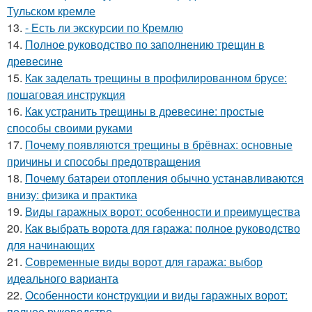
Тульском кремле
13.
- Есть ли экскурсии по Кремлю
14.
Полное руководство по заполнению трещин в
древесине
15.
Как заделать трещины в профилированном брусе:
пошаговая инструкция
16.
Как устранить трещины в древесине: простые
способы своими руками
17.
Почему появляются трещины в брёвнах: основные
причины и способы предотвращения
18.
Почему батареи отопления обычно устанавливаются
внизу: физика и практика
19.
Виды гаражных ворот: особенности и преимущества
20.
Как выбрать ворота для гаража: полное руководство
для начинающих
21.
Современные виды ворот для гаража: выбор
идеального варианта
22.
Особенности конструкции и виды гаражных ворот:
полное руководство