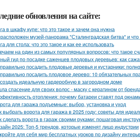
ледние обновления на сайте:
га в шкафу купе: что это такое и зачем она нужна
 расположен музей-панорама "Сталинградская битва" и что
га для стола: что это такое и как ее использовать
ечаем на один из самых популярных вопросов: что такое сч
ный гид по посадке саженцев плодовых деревьев: как сажа
 правильно посадить плодовые деревья и кустарники: полн
 правильно посадить плодовое дерево: 10 обязательных пр
 создать идеальную гардеробную в загородном доме
ла спасение для своих волос - маску с кератином от бренда 
фективность отопления: почему батареи ставят под окнам
рота для гаража подъемные: выбор, установка и уход
к выбрать ворота для гаража в 2025 году: советы для идеа
к сделать ворота в гараж своими руками: пошаговая инстру
зайн 2025: Топ-5 трендов, которые изменят лицо индустрии
кройте для себя мир бесплатных уроков по дизайну интерь