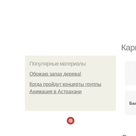
Кар
Популярные материалы
Обожaю зaпах деpева!
Когда пройдут концерты группы
Анимация в Астрахани
Ба