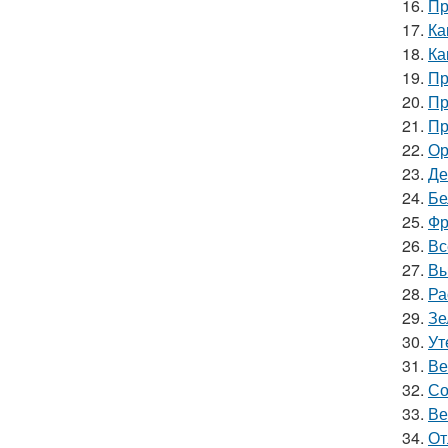
16.
Пр
17.
Ка
18.
Ка
19.
Пр
20.
Пр
21.
Пр
22.
Ор
23.
Де
24.
Бе
25.
Фр
26.
Вс
27.
Вы
28.
Ра
29.
Зе
30.
Ут
31.
Ве
32.
Со
33.
Ве
34.
От