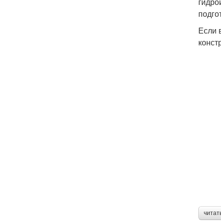
гидро
подго
Если 
конст
читат