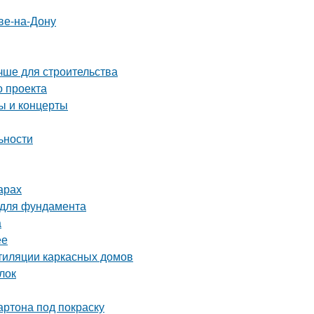
ве-на-Дону
чше для строительства
о проекта
 и концерты
ьности
арах
 для фундамента
а
ее
тиляции каркасных домов
лок
артона под покраску