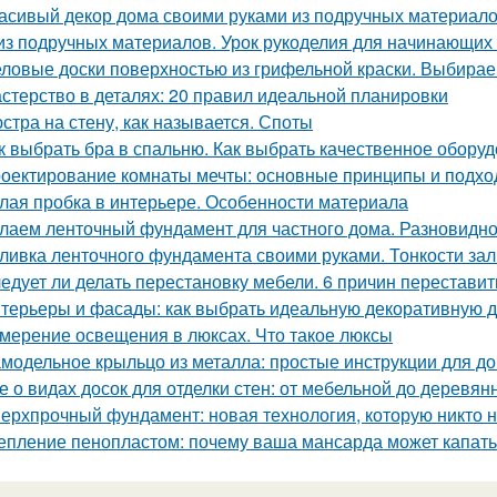
асивый декор дома своими руками из подручных материало
из подручных материалов. Урок рукоделия для начинающих
ловые доски поверхностью из грифельной краски. Выбирае
стерство в деталях: 20 правил идеальной планировки
стра на стену, как называется. Споты
к выбрать бра в спальню. Как выбрать качественное обору
оектирование комнаты мечты: основные принципы и подх
лая пробка в интерьере. Особенности материала
лаем ленточный фундамент для частного дома. Разновидн
ливка ленточного фундамента своими руками. Тонкости за
едует ли делать перестановку мебели. 6 причин переставит
терьеры и фасады: как выбрать идеальную декоративную д
мерение освещения в люксах. Что такое люксы
модельное крыльцо из металла: простые инструкции для 
е о видах досок для отделки стен: от мебельной до деревян
ерхпрочный фундамент: новая технология, которую никто 
епление пенопластом: почему ваша мансарда может капать