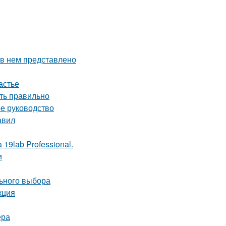
 в нем представлено
астье
ть правильно
ое руководство
авил
19lab Professional.
и
льного выбора
кция
ера