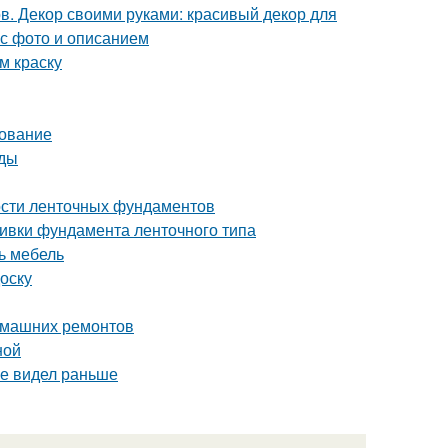
в. Декор своими руками: красивый декор для
 с фото и описанием
м краску
дование
оды
ости ленточных фундаментов
ливки фундамента ленточного типа
ь мебель
оску
домашних ремонтов
ной
не видел раньше