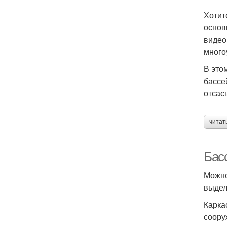
Хотит
основ
видео
много
В это
бассе
отсас
читат
Бас
Можно
выдел
Карка
соору