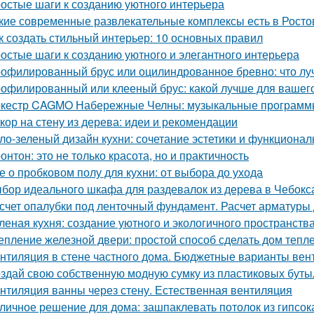
остые шаги к созданию уютного интерьера
кие современные развлекательные комплексы есть в Росто
к создать стильный интерьер: 10 основных правил
остые шаги к созданию уютного и элегантного интерьера
офилированный брус или оцилиндрованное бревно: что лу
офилированный или клееный брус: какой лучше для вашег
кестр CAGMO Набережные Челны: музыкальные программы
кор на стену из дерева: идеи и рекомендации
ло-зеленый дизайн кухни: сочетание эстетики и функционал
онтон: это не только красота, но и практичность
е о пробковом полу для кухни: от выбора до ухода
бор идеального шкафа для раздевалок из дерева в Чебокс
счет опалубки под ленточный фундамент. Расчет арматуры
леная кухня: создание уютного и экологичного пространств
епление железной двери: простой способ сделать дом тепл
нтиляция в стене частного дома. Бюджетные варианты вен
здай свою собственную модную сумку из пластиковых буты
нтиляция ванны через стену. Естественная вентиляция
личное решение для дома: зашпаклевать потолок из гипсок