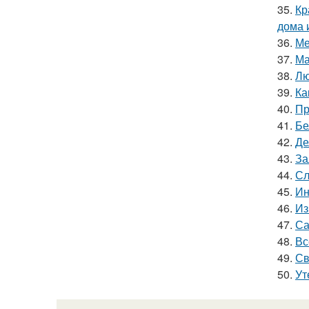
35.
Кр
дома 
36.
Ме
37.
Ма
38.
Лю
39.
Ка
40.
Пр
41.
Бе
42.
Де
43.
За
44.
Сл
45.
Ин
46.
Из
47.
Са
48.
Вс
49.
Св
50.
Ут