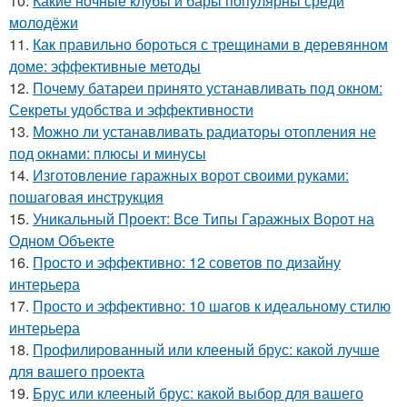
10.
Какие ночные клубы и бары популярны среди
молодёжи
11.
Как правильно бороться с трещинами в деревянном
доме: эффективные методы
12.
Почему батареи принято устанавливать под окном:
Секреты удобства и эффективности
13.
Можно ли устанавливать радиаторы отопления не
под окнами: плюсы и минусы
14.
Изготовление гаражных ворот своими руками:
пошаговая инструкция
15.
Уникальный Проект: Все Типы Гаражных Ворот на
Одном Объекте
16.
Просто и эффективно: 12 советов по дизайну
интерьера
17.
Просто и эффективно: 10 шагов к идеальному стилю
интерьера
18.
Профилированный или клееный брус: какой лучше
для вашего проекта
19.
Брус или клееный брус: какой выбор для вашего