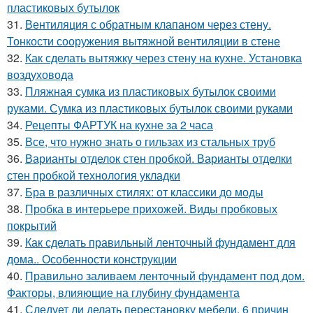
пластиковых бутылок
31.
Вентиляция с обратным клапаном через стену.
Тонкости сооружения вытяжной вентиляции в стене
32.
Как сделать вытяжку через стену на кухне. Установка
воздуховода
33.
Пляжная сумка из пластиковых бутылок своими
руками. Сумка из пластиковых бутылок своими руками
34.
Рецепты ФАРТУК на кухне за 2 часа
35.
Все, что нужно знать о гильзах из стальных труб
36.
Варианты отделок стен пробкой. Варианты отделки
стен пробкой технология укладки
37.
Бра в различных стилях: от классики до моды
38.
Пробка в интерьере прихожей. Виды пробковых
покрытий
39.
Как сделать правильный ленточный фундамент для
дома.. Особенности конструкции
40.
Правильно заливаем ленточный фундамент под дом.
Факторы, влияющие на глубину фундамента
41.
Следует ли делать перестановку мебели. 6 причин