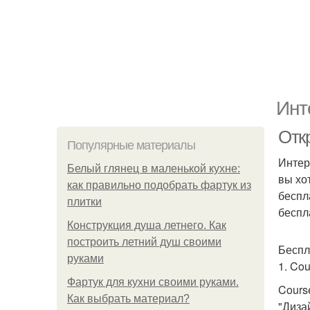
Инт
Отк
Популярные материалы
Интер
Белый глянец в маленькой кухне:
вы хо
как правильно подобрать фартук из
беспл
плитки
беспл
Конструкция душа летнего. Как
построить летний душ своими
Беспл
руками
1. Cou
Фартук для кухни своими руками.
Cours
Как выбрать материал?
"Диза