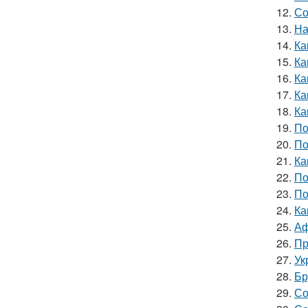
12.
Со
13.
На
14.
Ка
15.
Ка
16.
Ка
17.
Ка
18.
Ка
19.
По
20.
По
21.
Ка
22.
По
23.
По
24.
Ка
25.
Аф
26.
Пр
27.
Ук
28.
Бр
29.
Со