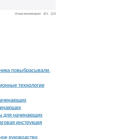
дника повыбрасывали.
ионные технологии
 начинающих
ачинающих
ты для начинающих
аговая инструкция
ное руководство