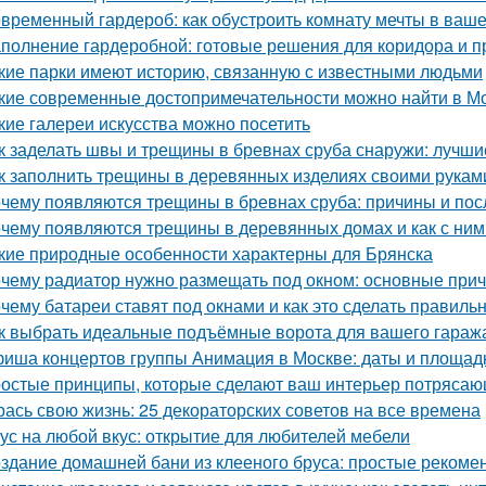
временный гардероб: как обустроить комнату мечты в ваше
полнение гардеробной: готовые решения для коридора и 
кие парки имеют историю, связанную с известными людьми
кие современные достопримечательности можно найти в М
кие галереи искусства можно посетить
к заделать швы и трещины в бревнах сруба снаружи: лучш
к заполнить трещины в деревянных изделиях своими рукам
чему появляются трещины в бревнах сруба: причины и пос
чему появляются трещины в деревянных домах и как с ним
кие природные особенности характерны для Брянска
чему радиатор нужно размещать под окном: основные при
чему батареи ставят под окнами и как это сделать правиль
к выбрать идеальные подъёмные ворота для вашего гараж
иша концертов группы Анимация в Москве: даты и площад
остые принципы, которые сделают ваш интерьер потрясающ
рась свою жизнь: 25 декораторских советов на все времена
ус на любой вкус: открытие для любителей мебели
здание домашней бани из клееного бруса: простые рекоме