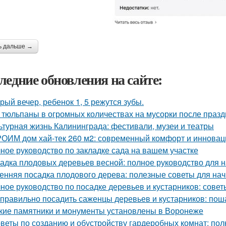
ь дальше →
ледние обновления на сайте:
рый вечер, ребенок 1, 5 режутся зубы.
 тюльпаны в огромных количествах на мусорки после праз
ьтурная жизнь Калининграда: фестивали, музеи и театры
ОИМ дом хай-тек 260 м2: современный комфорт и инновац
ное руководство по закладке сада на вашем участке
адка плодовых деревьев весной: полное руководство для
енняя посадка плодового дерева: полезные советы для н
ное руководство по посадке деревьев и кустарников: сове
 правильно посадить саженцы деревьев и кустарников: пош
кие памятники и монументы установлены в Воронеже
веты по созданию и обустройству гардеробных комнат: пол