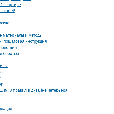
й квартире
прихожей
оскве
ие материалы и методы
и: пошаговая инструкция
ледствия
и бороться
чины
но
а
ки
им: 8 правил в дизайне интерьера
ндации