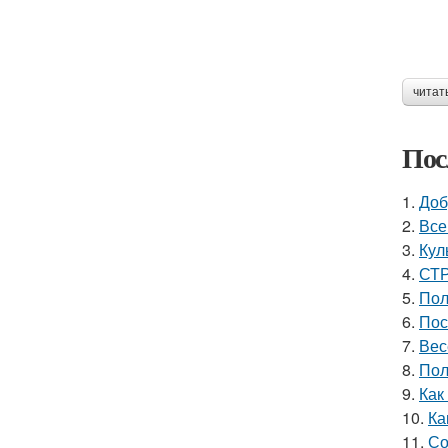
читат
Пос
1.
Доб
2.
Все
3.
Кул
4.
СТР
5.
Пол
6.
Пос
7.
Вес
8.
Пол
9.
Как
10.
Ка
11.
Со