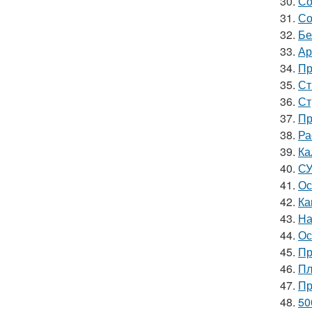
30.
Со
31.
Со
32.
Бе
33.
Ар
34.
Пр
35.
Ст
36.
Ст
37.
Пр
38.
Ра
39.
Ка
40.
СУ
41.
Ос
42.
Ка
43.
На
44.
Ос
45.
Пр
46.
Пл
47.
Пр
48.
50