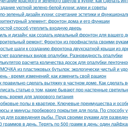
четание красного и зеленого цветов в кухне: как сделать 
здание уютной зелено-белой кухни: идеи и советы
ло-зеленый дизайн кухни: сочетание эстетики и функционал
хитектурный элемент: фронтон дома и его функции
остой способ утеплить входную дверь
иль и дизайн: как создать идеальный фронтон для вашего 
роительный ремонт: Фронтон из профнастила своими рука
остые шаги к созданию фронтона двухскатной крыши из д
счет различных видов опалубки. Разновидность опалубки
лькулятор расчета количества досок для опалубки ленточн
МОЧКА из пластиковых бутылок: экологически чистый и уд
ень - время изменений: как изменить свой рацион
к правильно сделать вытяжку в частном доме. Как сделать 
писать статью о том, какие бывают про настенные светиль
ень: время для здорового питания
обковые полы в квартире. Ключевые преимущества и особ
юсы и минусы пробкового покрытия для пола. По способу у
уд для разведения рыбы. Пруд своими руками для развед
0 граммов в день. Терять по 500 грамм в день: один лайфх