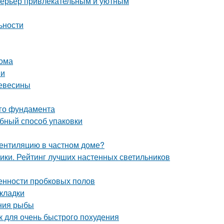
интерьер привлекательным и уютным
ьности
дома
ми
ревесины
ого фундамента
обный способ упаковки
вентиляцию в частном доме?
ники. Рейтинг лучших настенных светильников
енности пробковых полов
кладки
ения рыбы
ак для очень быстрого похудения