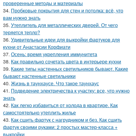
проверенные методы и материалы
34.
Пробковые покрытия для стен и потолка: всё, что
вам нужно знать
35.
Утеплитель для металлических дверей. От чего
теряется тепло?
36.
Удивительные идеи для выкройки фартуков для
кухни от Анастасии Корфиати
37.
Осень: время укрепления иммунитета
38.
Как правильно сочетать цвета в интерьере кухни
39.
Какие типы настенных светильников бывают. Какие
бывают настенные светильники
40.
Жизнь в таунхаусе. Что такое таунхаус
41.
Подведение электричества к участку: все, что нужно
знать
42.
Как легко избавиться от холода в квартире. Как
самостоятельно утеплить жилье
43.
Как сшить фартук с нагрудником и без. Как сшить
фартук своими руками: 2 простых мастер-класса +
выкройки