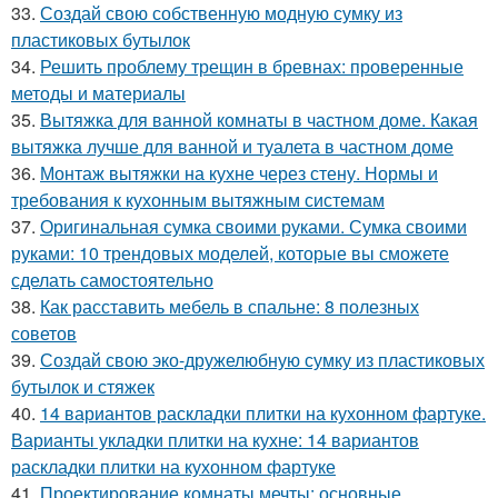
33.
Создай свою собственную модную сумку из
пластиковых бутылок
34.
Решить проблему трещин в бревнах: проверенные
методы и материалы
35.
Вытяжка для ванной комнаты в частном доме. Какая
вытяжка лучше для ванной и туалета в частном доме
36.
Монтаж вытяжки на кухне через стену. Нормы и
требования к кухонным вытяжным системам
37.
Оригинальная сумка своими руками. Сумка своими
руками: 10 трендовых моделей, которые вы сможете
сделать самостоятельно
38.
Как расставить мебель в спальне: 8 полезных
советов
39.
Создай свою эко-дружелюбную сумку из пластиковых
бутылок и стяжек
40.
14 вариантов раскладки плитки на кухонном фартуке.
Варианты укладки плитки на кухне: 14 вариантов
раскладки плитки на кухонном фартуке
41.
Проектирование комнаты мечты: основные