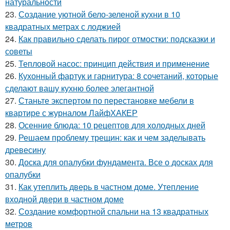
натуральности
23.
Создание уютной бело-зеленой кухни в 10
квадратных метрах с лоджией
24.
Как правильно сделать пирог отмостки: подсказки и
советы
25.
Тепловой насос: принцип действия и применение
26.
Кухонный фартук и гарнитура: 8 сочетаний, которые
сделают вашу кухню более элегантной
27.
Станьте экспертом по перестановке мебели в
квартире с журналом ЛайфХАКЕР
28.
Осенние блюда: 10 рецептов для холодных дней
29.
Решаем проблему трещин: как и чем заделывать
древесину
30.
Доска для опалубки фундамента. Все о досках для
опалубки
31.
Как утеплить дверь в частном доме. Утепление
входной двери в частном доме
32.
Создание комфортной спальни на 13 квадратных
метров