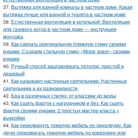
37.
Вытяжка для ванной комнаты в частном доме. Какая
вытяжка лучше для ванной и туалета в частном доме
38.
Естественная вентиляция в котельной. Вентиляции
для газового котла в частном доме — инструкция
монтажа
39.
Как сделать оригинальную пляжную сумку своими
руками. Создаем стильную сумку «Море зовет» своими
руками
40.
Ручный способ зашпаклевать потолок: простой и
дешевый
41.
Как называют настенные светильники. Настенные
светильники и их разновидности
42.
Бра в различных стилях: от классики до моды
43.
Как сшить фартук с нагрудником и без. Как сшить
фартук своими руками: 2 простых мастер-класса +
выкройки
44.
Как передвинуть тяжелую мебель по линолеуму. Как
легко передвигать тяжелую мебель по ковролину или