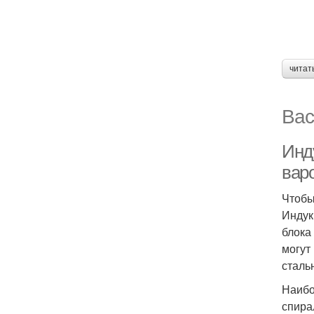
читат
Вас
Инд
вар
Чтобы
Индук
блока
могут
сталь
Наибо
спира