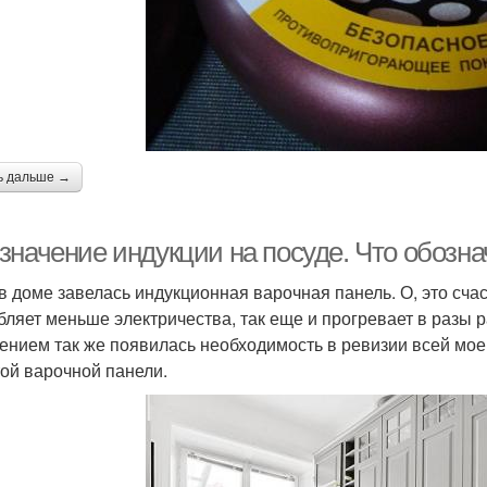
ь дальше →
значение индукции на посуде. Что обозна
 в доме завелась индукционная варочная панель. О, это счас
бляет меньше электричества, так еще и прогревает в разы ра
ением так же появилась необходимость в ревизии всей моей
той варочной панели.