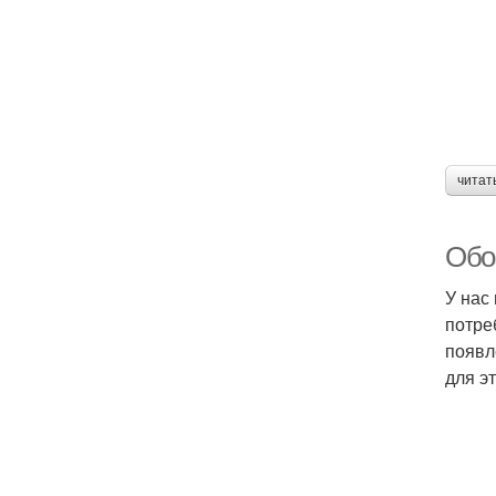
читат
Обо
У нас
потре
появл
для э