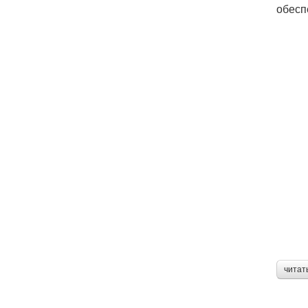
обесп
читат