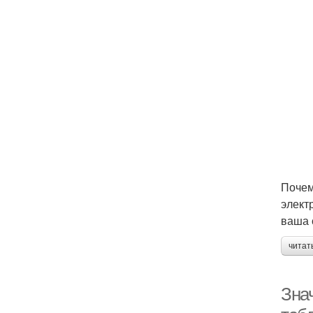
Почем
элект
ваша 
читат
Зна