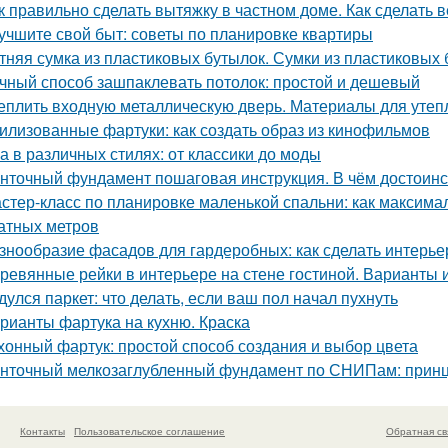
к правильно сделать вытяжку в частном доме. Как сделать 
учшите свой быт: советы по планировке квартиры
тняя сумка из пластиковых бутылок. Сумки из пластиковых 
чный способ зашпаклевать потолок: простой и дешевый
еплить входную металлическую дверь. Материалы для утеп
илизованные фартуки: как создать образ из кинофильмов
а в различных стилях: от классики до моды
нточный фундамент пошаговая инструкция. В чём достоинс
стер-класс по планировке маленькой спальни: как максима
атных метров
знообразие фасадов для гардеробных: как сделать интерь
ревянные рейки в интерьере на стене гостиной. Варианты
дулся паркет: что делать, если ваш пол начал пухнуть
рианты фартука на кухню. Краска
хонный фартук: простой способ создания и выбор цвета
нточный мелкозаглубленный фундамент по СНИПам: принц
Контакты
Пользовательское соглашение
Обратная св