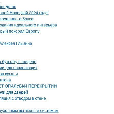
я
оводство
вной Находкой 2024 года!
ированного бруса
здания идеального интерьера
орый покорил Европу
 Алексея Глызина
ю бутылку в шедевр
ции для начинающих
тон крыши
онтона
РАСЧЕТ ОПАЛУБКИ ПЕРЕКРЫТИЙ
ели для дверей
ляция с отводом в стене
к кухонным вытяжным системам