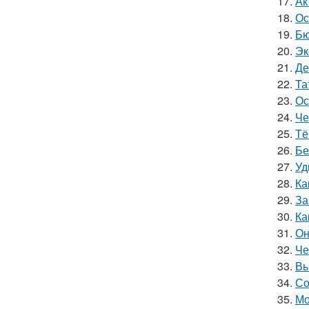
17.
Ак
18.
Ос
19.
Бю
20.
Эк
21.
Де
22.
Та
23.
Ос
24.
Че
25.
Тё
26.
Бе
27.
Уд
28.
Ка
29.
За
30.
Ка
31.
Он
32.
Че
33.
Вы
34.
Со
35.
Мо