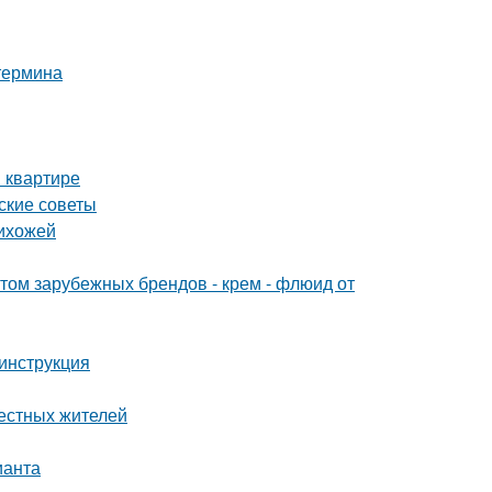
 термина
 квартире
ские советы
рихожей
м зарубежных брендов - крем - флюид от
инструкция
местных жителей
ианта