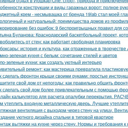
тивный отдых в Йошкар-Оле: спорт, природа и приключени
обенности конструкции и виды гаражных ворот: полное рук
джетный крем - несмывашка от бренда 19lab стал моей гла
ологичный и натуральный: преимущества домов из профил
корирование без ошибок: 9 беспроигрышных правил для со
тьяна Буланова: Краснодарский баскетбольный проект, кот
вободитесь от стен: как работает свободная планировка
боксары: история и культура, как отраженные в творчестве
мно-зеленая кухня с белым: сочетание стилей и цветов
ло-зеленые кухни: как создать уютный интерьер
ивительный ремонт: как мастерица превратила пластикову
к сделать фронтон крыши своими руками: простые инструк
щитите свой дом от непогоды: как правильно обшить фрон
к сделать свой дом более привлекательным с помощью фр
лайн калькулятор для расчета опалубки перекрытия. 
м утеплить входную металлическую дверь. Лучшие утеплит
тяжная вентиляция с выходом через стену на улицу. Венти
здание уютного дизайна спальни в типовой квартире
нтаж вытяжки на кухне через стену. Нормы и требования 