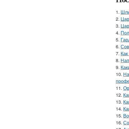
1.
Шли
2.
Цар
3.
Цар
4.
Пол
5.
Гар
6.
Сов
7.
Как
8.
Нап
9.
Как
10.
На
профе
11.
Ор
12.
Ка
13.
Ка
14.
Ка
15.
Во
16.
Со