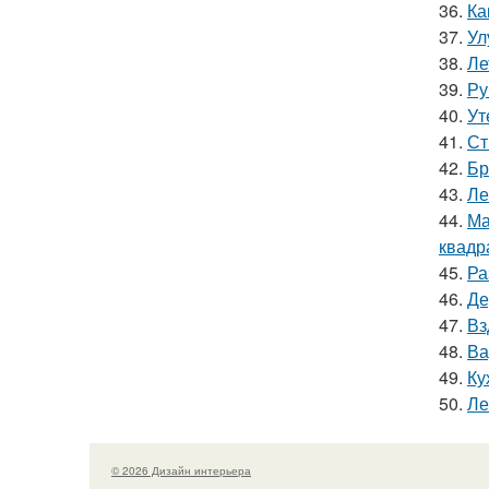
36.
Ка
37.
Ул
38.
Ле
39.
Ру
40.
Ут
41.
Ст
42.
Бр
43.
Ле
44.
Ма
квадр
45.
Ра
46.
Де
47.
Вз
48.
Ва
49.
Ку
50.
Ле
© 2026 Дизайн интерьера