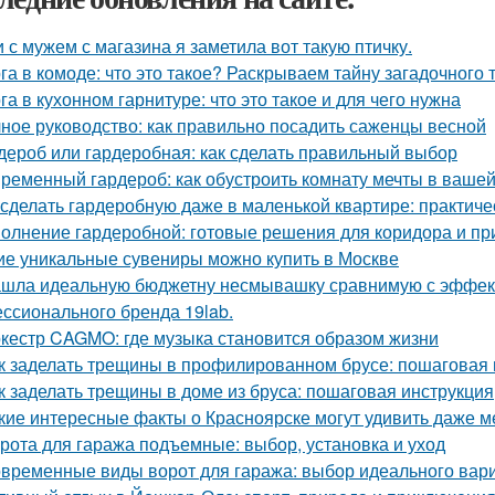
 с мужем с магазина я заметила вот такую птичку.
га в комоде: что это такое? Раскрываем тайну загадочного
га в кухонном гарнитуре: что это такое и для чего нужна
ное руководство: как правильно посадить саженцы весной
дероб или гардеробная: как сделать правильный выбор
ременный гардероб: как обустроить комнату мечты в вашей
 сделать гардеробную даже в маленькой квартире: практиче
олнение гардеробной: готовые решения для коридора и п
ие уникальные сувениры можно купить в Москве
шла идеальную бюджетну несмывашку сравнимую с эффекто
ссионального бренда 19lab.
кестр CAGMO: где музыка становится образом жизни
к заделать трещины в профилированном брусе: пошаговая 
к заделать трещины в доме из бруса: пошаговая инструкция
кие интересные факты о Красноярске могут удивить даже 
рота для гаража подъемные: выбор, установка и уход
временные виды ворот для гаража: выбор идеального вар