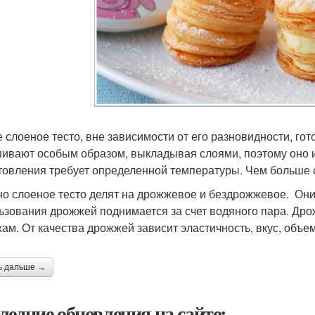
 слоеное тесто, вне зависимости от его разновидности, готов
ивают особым образом, выкладывая слоями, поэтому оно и 
товления требует определенной температуры. Чем больше с
о слоеное тесто делят на дрожжевое и бездрожжевое. Они
ьзования дрожжей поднимается за счет водяного пара. Др
ам. От качества дрожжей зависит эластичность, вкус, объем,
ь дальше →
ледние обновления на сайте: