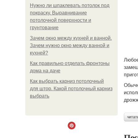
Нужно ли шпаклевать потолок под
покраску. Выравнивание
потолочной поверхности и
грунтование
Зачем окно между кухней и ванной.
Зачем нужно окно между ванной и
кухней?
Любое
Как правильно отделать фронтоны
замеш
дома на даче
приго
Как выбрать карниз потолочный
Обычн
для штор. Какой потолочный карниз
испол
выбрать
дрожж
читат
Пос