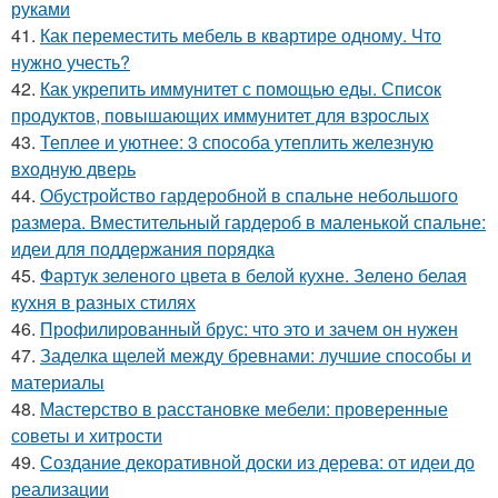
руками
41.
Как переместить мебель в квартире одному. Что
нужно учесть?
42.
Как укрепить иммунитет с помощью еды. Список
продуктов, повышающих иммунитет для взрослых
43.
Теплее и уютнее: 3 способа утеплить железную
входную дверь
44.
Обустройство гардеробной в спальне небольшого
размера. Вместительный гардероб в маленькой спальне:
идеи для поддержания порядка
45.
Фартук зеленого цвета в белой кухне. Зелено белая
кухня в разных стилях
46.
Профилированный брус: что это и зачем он нужен
47.
Заделка щелей между бревнами: лучшие способы и
материалы
48.
Мастерство в расстановке мебели: проверенные
советы и хитрости
49.
Создание декоративной доски из дерева: от идеи до
реализации