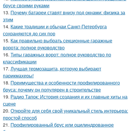
брусе своими руками
13.
Почему батареи ставят внизу под окнами: физика за
этим
14.
Какие традиции и обычаи Санкт-Петербурга
сохраняются до сих пор
15.
Как правильно выбрать секционные гаражные
ворота: полное руководство
16.
Типы гаражных ворот: полное руководство по
классификации
17.
Лучшая термозащита, которую выбирают
парикмахеры!
18.
Преимущества и особенности профилированного
бруса: почему он популярен в строительстве
19.
Радио Тапок: История создания и их главные хиты на
сцене
20.
Откройте для себя свой уникальный стиль интерьера:
простой способ
21.
Профилированный брус или оцилиндрованное