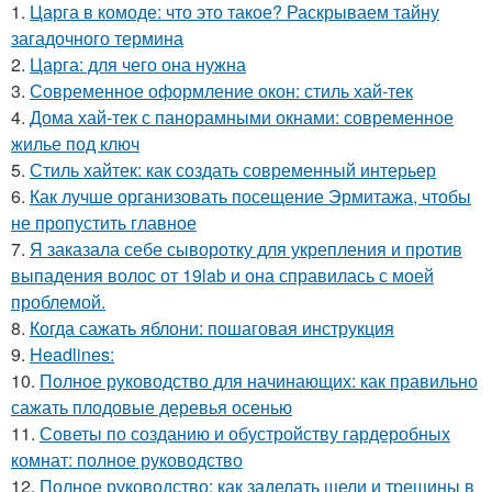
1.
Царга в комоде: что это такое? Раскрываем тайну
загадочного термина
2.
Царга: для чего она нужна
3.
Современное оформление окон: стиль хай-тек
4.
Дома хай-тек с панорамными окнами: современное
жилье под ключ
5.
Стиль хайтек: как создать современный интерьер
6.
Как лучше организовать посещение Эрмитажа, чтобы
не пропустить главное
7.
Я заказала себе сыворотку для укрепления и против
выпадения волос от 19lab и она справилась с моей
проблемой.
8.
Когда сажать яблони: пошаговая инструкция
9.
Headlines:
10.
Полное руководство для начинающих: как правильно
сажать плодовые деревья осенью
11.
Советы по созданию и обустройству гардеробных
комнат: полное руководство
12.
Полное руководство: как заделать щели и трещины в