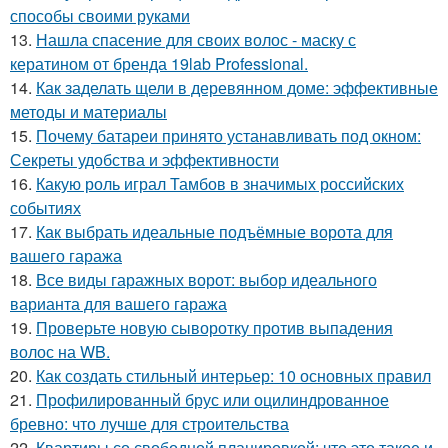
способы своими руками
13.
Нашла спасение для своих волос - маску с
кератином от бренда 19lab Professional.
14.
Как заделать щели в деревянном доме: эффективные
методы и материалы
15.
Почему батареи принято устанавливать под окном:
Секреты удобства и эффективности
16.
Какую роль играл Тамбов в значимых российских
событиях
17.
Как выбрать идеальные подъёмные ворота для
вашего гаража
18.
Все виды гаражных ворот: выбор идеального
варианта для вашего гаража
19.
Проверьте новую сыворотку против выпадения
волос на WB.
20.
Как создать стильный интерьер: 10 основных правил
21.
Профилированный брус или оцилиндрованное
бревно: что лучше для строительства
22.
Квартиры со свободной планировкой: что это такое и