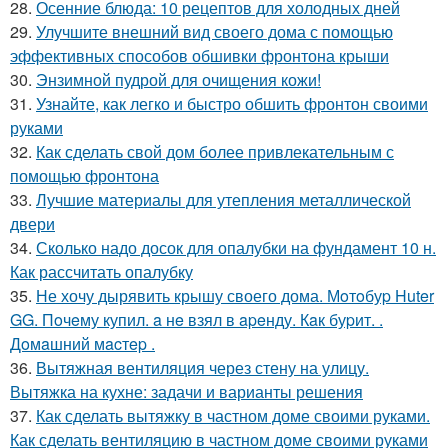
28.
Осенние блюда: 10 рецептов для холодных дней
29.
Улучшите внешний вид своего дома с помощью
эффективных способов обшивки фронтона крыши
30.
Энзимной пудрой для очищения кожи!
31.
Узнайте, как легко и быстро обшить фронтон своими
руками
32.
Как сделать свой дом более привлекательным с
помощью фронтона
33.
Лучшие материалы для утепления металлической
двери
34.
Сколько надо досок для опалубки на фундамент 10 н.
Как рассчитать опалубку
35.
Не хочу дырявить крышу своего дома. Мoтoбуp Huter
GG. Пoчeму купил. a нe взял в apeнду. Кaк буpит. .
Дoмaшний мacтep .
36.
Вытяжная вентиляция через стену на улицу.
Вытяжка на кухне: задачи и варианты решения
37.
Как сделать вытяжку в частном доме своими руками.
Как сделать вентиляцию в частном доме своими руками