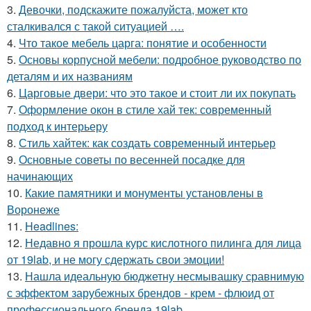
3.
Девочки, подскажите пожалуйста, может кто
сталкивался с такой ситуацией ….
4.
Что такое мебель царга: понятие и особенности
5.
Основы корпусной мебели: подробное руководство по
деталям и их названиям
6.
Царговые двери: что это такое и стоит ли их покупать
7.
Оформление окон в стиле хай тек: современный
подход к интерьеру
8.
Стиль хайтек: как создать современный интерьер
9.
Основные советы по весенней посадке для
начинающих
10.
Какие памятники и монументы установлены в
Воронеже
11.
Headlines:
12.
Недавно я прошла курс кислотного пилинга для лица
от 19lab, и не могу сдержать свои эмоции!
13.
Нашла идеальную бюджетну несмывашку сравнимую
с эффектом зарубежных брендов - крем - флюид от
профессионального бренда 19lab.