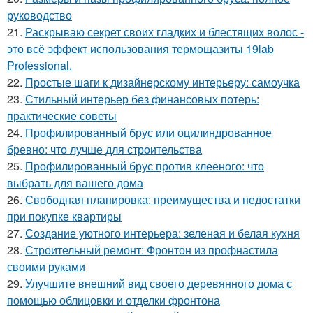
руководство
21.
Раскрываю секрет своих гладких и блестящих волос -
это всё эффект использования термощазиты 19lab
Professional.
22.
Простые шаги к дизайнерскому интерьеру: самоучка
23.
Стильный интерьер без финансовых потерь:
практические советы
24.
Профилированный брус или оцилиндрованное
бревно: что лучше для строительства
25.
Профилированный брус против клееного: что
выбрать для вашего дома
26.
Свободная планировка: преимущества и недостатки
при покупке квартиры
27.
Создание уютного интерьера: зеленая и белая кухня
28.
Строительный ремонт: Фронтон из профнастила
своими руками
29.
Улучшите внешний вид своего деревянного дома с
помощью облицовки и отделки фронтона