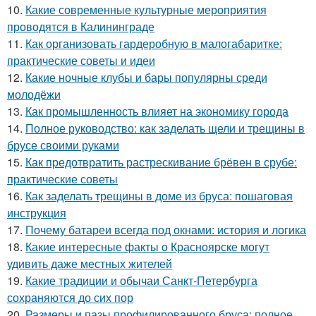
10.
Какие современные культурные мероприятия
проводятся в Калининграде
11.
Как организовать гардеробную в малогабаритке:
практические советы и идеи
12.
Какие ночные клубы и бары популярны среди
молодёжи
13.
Как промышленность влияет на экономику города
14.
Полное руководство: как заделать щели и трещины в
брусе своими руками
15.
Как предотвратить растрескивание брёвен в срубе:
практические советы
16.
Как заделать трещины в доме из бруса: пошаговая
инструкция
17.
Почему батареи всегда под окнами: история и логика
18.
Какие интересные факты о Красноярске могут
удивить даже местных жителей
19.
Какие традиции и обычаи Санкт-Петербурга
сохраняются до сих пор
20.
Размеры и пазы профилированного бруса: полное