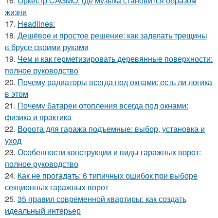
16.
Оркестр CAGMO: где музыка становится образом
жизни
17.
Headlines:
18.
Дешёвое и простое решение: как заделать трещины
в брусе своими руками
19.
Чем и как герметизировать деревянные поверхности:
полное руководство
20.
Почему радиаторы всегда под окнами: есть ли логика
в этом
21.
Почему батареи отопления всегда под окнами:
физика и практика
22.
Ворота для гаража подъемные: выбор, установка и
уход
23.
Особенности конструкции и виды гаражных ворот:
полное руководство
24.
Как не прогадать: 6 типичных ошибок при выборе
секционных гаражных ворот
25.
35 правил современной квартиры: как создать
идеальный интерьер