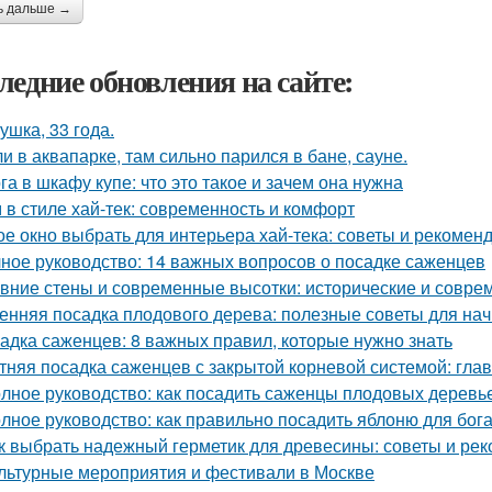
ь дальше →
ледние обновления на сайте:
ушка, 33 года.
и в аквапарке, там сильно парился в бане, сауне.
га в шкафу купе: что это такое и зачем она нужна
 в стиле хай-тек: современность и комфорт
ое окно выбрать для интерьера хай-тека: советы и рекомен
ное руководство: 14 важных вопросов о посадке саженцев
вние стены и современные высотки: исторические и совр
енняя посадка плодового дерева: полезные советы для н
адка саженцев: 8 важных правил, которые нужно знать
тняя посадка саженцев с закрытой корневой системой: гла
лное руководство: как посадить саженцы плодовых деревье
лное руководство: как правильно посадить яблоню для бог
к выбрать надежный герметик для древесины: советы и ре
льтурные мероприятия и фестивали в Москве