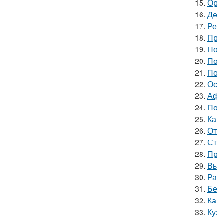
15.
Ор
16.
Де
17.
Ре
18.
Пр
19.
По
20.
По
21.
По
22.
Ос
23.
Аф
24.
По
25.
Ка
26.
От
27.
Ст
28.
Пр
29.
Вы
30.
Ра
31.
Бе
32.
Ка
33.
Ку