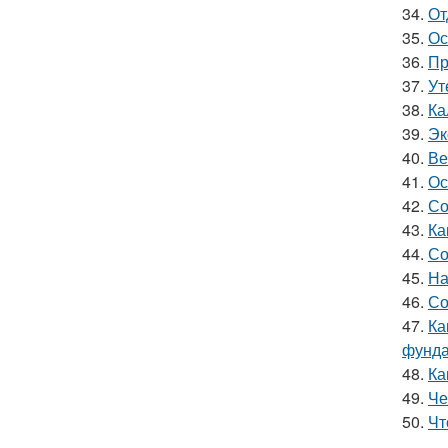
34.
От
35.
Ос
36.
Пр
37.
Ут
38.
Ка
39.
Эк
40.
Ве
41.
Ос
42.
Со
43.
Ка
44.
Со
45.
На
46.
Со
47.
Ка
фунд
48.
Ка
49.
Че
50.
Чт