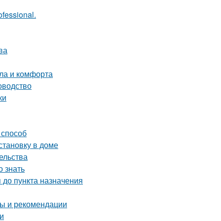
fessional.
ва
пла и комфорта
оводство
ки
 способ
становку в доме
ельства
 знать
 до пункта назначения
ты и рекомендации
и