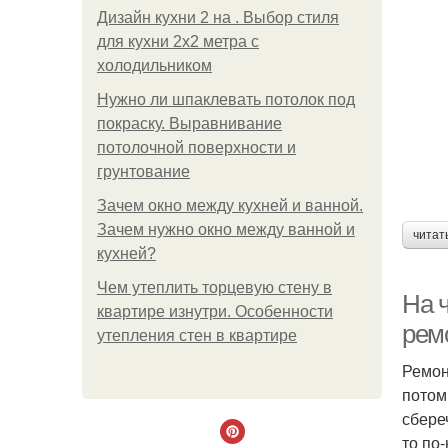
Дизайн кухни 2 на . Выбор стиля
для кухни 2х2 метра с
холодильником
Нужно ли шпаклевать потолок под
покраску. Выравнивание
потолочной поверхности и
грунтование
Зачем окно между кухней и ванной.
Зачем нужно окно между ванной и
читат
кухней?
Чем утеплить торцевую стену в
На 
квартире изнутри. Особенности
рем
утепления стен в квартире
Ремон
потом
сбере
то по