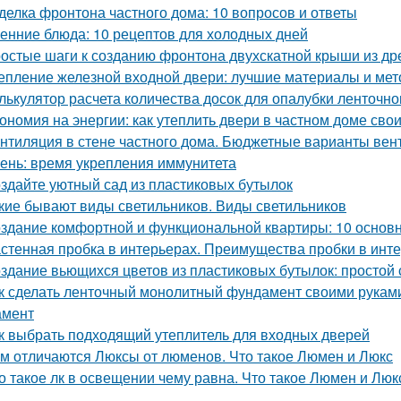
делка фронтона частного дома: 10 вопросов и ответы
енние блюда: 10 рецептов для холодных дней
остые шаги к созданию фронтона двухскатной крыши из д
епление железной входной двери: лучшие материалы и ме
лькулятор расчета количества досок для опалубки ленточн
ономия на энергии: как утеплить двери в частном доме сво
нтиляция в стене частного дома. Бюджетные варианты вен
ень: время укрепления иммунитета
здайте уютный сад из пластиковых бутылок
кие бывают виды светильников. Виды светильников
здание комфортной и функциональной квартиры: 10 основ
стенная пробка в интерьерах. Преимущества пробки в инт
здание вьющихся цветов из пластиковых бутылок: простой 
к сделать ленточный монолитный фундамент своими руками
амент
к выбрать подходящий утеплитель для входных дверей
м отличаются Люксы от люменов. Что такое Люмен и Люкс
о такое лк в освещении чему равна. Что такое Люмен и Люк