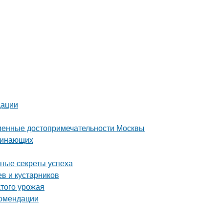
дации
еменные достопримечательности Москвы
ачинающих
вные секреты успеха
в и кустарников
атого урожая
комендации