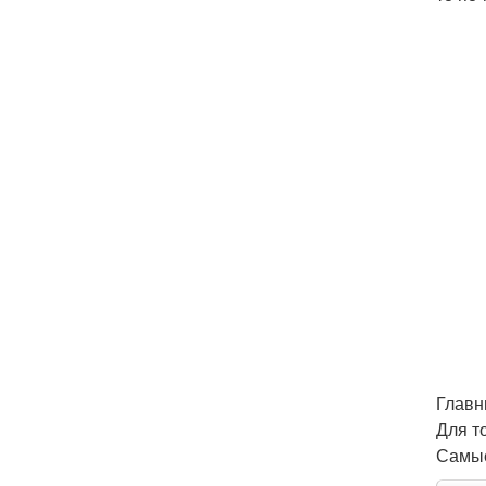
Главн
Для т
Самые