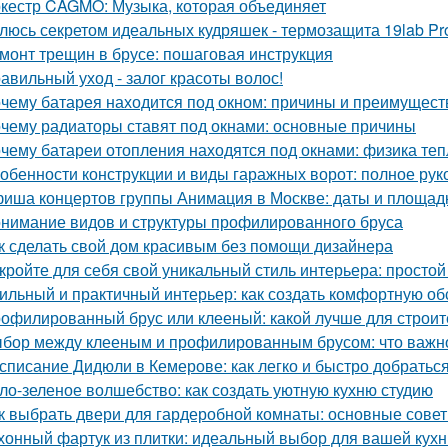
кестр CAGMO: Музыка, которая объединяет
люсь секретом идеальных кудряшек - термозащита 19lab Pro
монт трещин в брусе: пошаговая инструкция
авильный уход - залог красоты волос!
чему батарея находится под окном: причины и преимущест
чему радиаторы ставят под окнами: основные причины
чему батареи отопления находятся под окнами: физика те
обенности конструкции и виды гаражных ворот: полное рук
иша концертов группы Анимация в Москве: даты и площад
нимание видов и структуры профилированного бруса
к сделать свой дом красивым без помощи дизайнера
кройте для себя свой уникальный стиль интерьера: простой
ильный и практичный интерьер: как создать комфортную об
офилированный брус или клееный: какой лучше для строит
бор между клееным и профилированным брусом: что важно
списание Дидюли в Кемерове: как легко и быстро добраться
ло-зеленое волшебство: как создать уютную кухню студию
к выбрать двери для гардеробной комнаты: основные сове
хонный фартук из плитки: идеальный выбор для вашей кухн