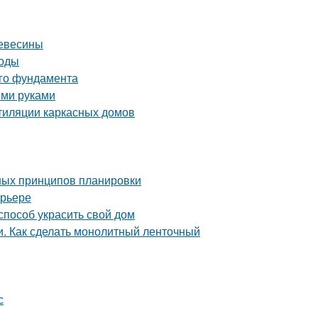
ревесины
тоды
ого фундамента
ими руками
тиляции каркасных домов
ных принципов планировки
ерьере
способ украсить свой дом
. Как сделать монолитный ленточный
с