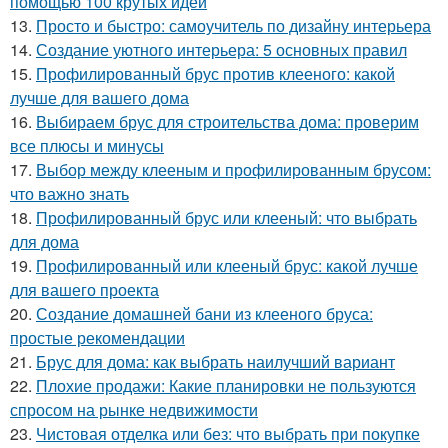
помощью 100 крутых идей
13.
Просто и быстро: самоучитель по дизайну интерьера
14.
Создание уютного интерьера: 5 основных правил
15.
Профилированный брус против клееного: какой
лучше для вашего дома
16.
Выбираем брус для строительства дома: проверим
все плюсы и минусы
17.
Выбор между клееным и профилированным брусом:
что важно знать
18.
Профилированный брус или клееный: что выбрать
для дома
19.
Профилированный или клееный брус: какой лучше
для вашего проекта
20.
Создание домашней бани из клееного бруса:
простые рекомендации
21.
Брус для дома: как выбрать наилучший вариант
22.
Плохие продажи: Какие планировки не пользуются
спросом на рынке недвижимости
23.
Чистовая отделка или без: что выбрать при покупке