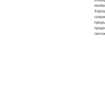
необх
Хорош
сохра
предъ
предо
гипсо