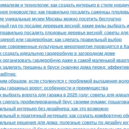
имализм и технологии: как создать интерьер в стиле нордич
ное руководство: как правильно посадить саженцы плодов
ие уникальные музеи Москвы можно посетить бесплатно
ный гид по посадке деревьев весной: какие виды выбрать и
 правильно посадить плодовые деревья весной: советы дл
рдероб или гардеробная: как сделать правильный выбор
кие современные культурные мероприятия проводятся в К
к создать идеальную гардеробную в загородном доме
к организовать гардеробную даже в самой маленькой кварт
к заделать трещины в брусе снаружи дома перед: эффекти
adlines:
ким образом, если столкнулся с проблемой выпадения воло
ды гаражных ворот: особенности и преимущества
к выбрать ворота для гаража в 2025 году: советы для идеа
к сделать профилированный брус своими руками: пошагова
ильный интерьер без дизайнера: как это возможно
ильный и практичный интерьер: как создать комфортную об
ильные решения для дома: полезные советы по дизайну ин