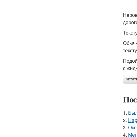
Неров
дорог
Текст
Обычн
текст
Подой
с жид
читат
Пос
1.
Был
2.
Цар
3.
Окн
4.
Мет