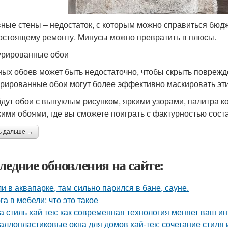
ные стены – недостаток, с которым можно справиться бюдж
остоящему ремонту. Минусы можно превратить в плюсы.
урированные обои
ых обоев может быть недостаточно, чтобы скрыть поврежд
урированные обои могут более эффективно маскировать эти
дут обои с выпуклым рисунком, яркими узорами, палитра к
кими обоями, где вы сможете поиграть с фактурностью сост
ь дальше →
ледние обновления на сайте:
и в аквапарке, там сильно парился в бане, сауне.
га в мебели: что это такое
а стиль хай тек: как современная технология меняет ваш и
аллопластиковые окна для домов хай-тек: сочетание стиля