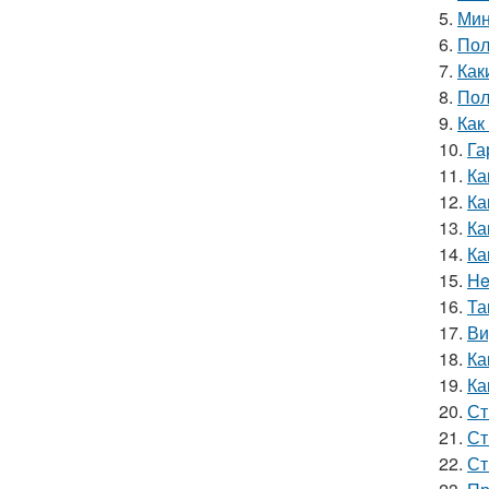
5.
Мин
6.
Пол
7.
Как
8.
Пол
9.
Как
10.
Га
11.
Ка
12.
Ка
13.
Ка
14.
Ка
15.
He
16.
Та
17.
Ви
18.
Ка
19.
Ка
20.
Ст
21.
Ст
22.
Ст