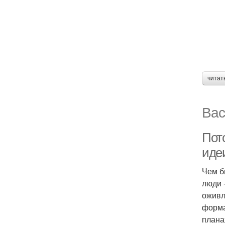
читат
Вас
Пот
иде
Чем б
люди 
оживл
форма
плана