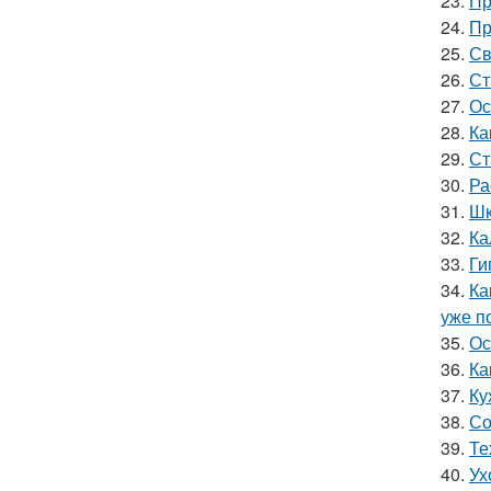
23.
Пр
24.
Пр
25.
Св
26.
Ст
27.
Ос
28.
Ка
29.
Ст
30.
Ра
31.
Шк
32.
Ка
33.
Ги
34.
Ка
уже п
35.
Ос
36.
Ка
37.
Ку
38.
Со
39.
Те
40.
Ух