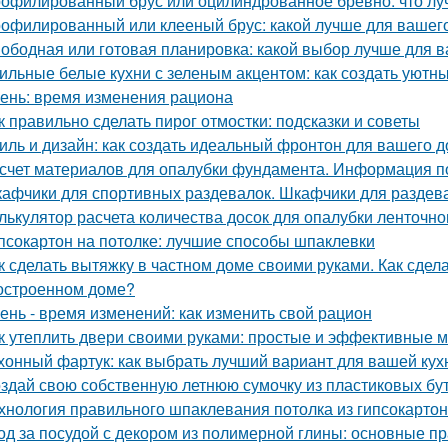
офилированный брус или оцилиндрованное бревно: что лу
офилированный или клееный брус: какой лучше для вашег
ободная или готовая планировка: какой выбор лучше для 
ильные белые кухни с зеленым акцентом: как создать уютн
ень: время изменения рациона
к правильно сделать пирог отмостки: подсказки и советы
иль и дизайн: как создать идеальный фронтон для вашего 
счет материалов для опалубки фундамента. Информация п
афчики для спортивных раздевалок. Шкафчики для раздев
лькулятор расчета количества досок для опалубки ленточн
псокартон на потолке: лучшие способы шпаклевки
к сделать вытяжку в частном доме своими руками. Как сдел
остроенном доме?
ень - время изменений: как изменить свой рацион
к утеплить двери своими руками: простые и эффективные 
хонный фартук: как выбрать лучший вариант для вашей кух
здай свою собственную летнюю сумочку из пластиковых бу
хнология правильного шпаклевания потолка из гипсокартона
од за посудой с декором из полимерной глины: основные п