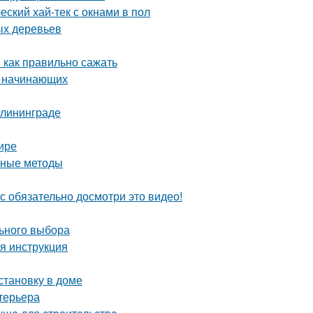
еский хай-тек с окнами в пол
ых деревьев
 как правильно сажать
я начинающих
алининграде
ире
вные методы
с обязательно досмотри это видео!
льного выбора
я инструкция
становку в доме
терьера