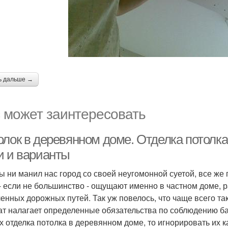
ь дальше →
 может заинтересовать
олок в деревянном доме. Отделка потолка
и и варианты
ы ни манил нас город со своей неугомонной суетой, все ж
- если не большинство - ощущают именно в частном доме, 
енных дорожных путей. Так уж повелось, что чаще всего 
т налагает определенные обязательства по соблюдению ба
х отделка потолка в деревянном доме, то игнорировать их 