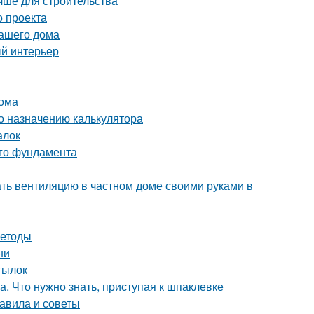
чше для строительства
о проекта
вашего дома
ый интерьер
дома
о назначению калькулятора
алок
ого фундамента
ать вентиляцию в частном доме своими руками в
методы
ни
тылок
. Что нужно знать, приступая к шпаклевке
равила и советы