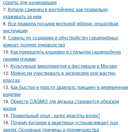
советы для начинающих
7.
Купили саженец в контейнере: как правильно
ухаживать за ним
8.
Все правила посадки молодой яблони: пошаговая
инструкция
9.
Советы по созданию и обустройству гардеробных
комнат: полное руководство
10.
Как превратить кладовку в стильную гардеробную
своими руками
11.
Культурные мероприятия и фестивали в Москве
12.
Можно ли участвовать в экскурсиях или мастер-
классах
13.
Как быстро и просто заделать трещину в деревянном
изделии
14.
Оркестр CAGMO: где музыка становится образом
жизни
15.
Правильный уход - залог красоты волос!
16.
Почему батареи в квартирах устанавливают под
окном: Основные причины и преимущества