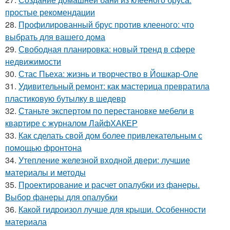
простые рекомендации
28.
Профилированный брус против клееного: что
выбрать для вашего дома
29.
Свободная планировка: новый тренд в сфере
недвижимости
30.
Стас Пьеха: жизнь и творчество в Йошкар-Оле
31.
Удивительный ремонт: как мастерица превратила
пластиковую бутылку в шедевр
32.
Станьте экспертом по перестановке мебели в
квартире с журналом ЛайфХАКЕР
33.
Как сделать свой дом более привлекательным с
помощью фронтона
34.
Утепление железной входной двери: лучшие
материалы и методы
35.
Проектирование и расчет опалубки из фанеры.
Выбор фанеры для опалубки
36.
Какой гидроизол лучше для крыши. Особенности
материала