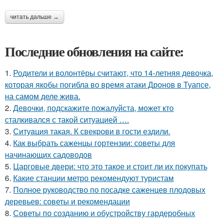
читать дальше →
Последние обновления на сайте:
1.
Родители и волонтёры считают, что 14-летняя девочка,
которая якобы погибла во время атаки Дронов в Туапсе,
на самом деле жива.
2.
Девочки, подскажите пожалуйста, может кто
сталкивался с такой ситуацией ….
3.
Ситуaция такая. К свекрови в гости ездили.
4.
Как выбрать саженцы гортензии: советы для
начинающих садоводов
5.
Царговые двери: что это такое и стоит ли их покупать
6.
Какие станции метро рекомендуют туристам
7.
Полное руководство по посадке саженцев плодовых
деревьев: советы и рекомендации
8.
Советы по созданию и обустройству гардеробных