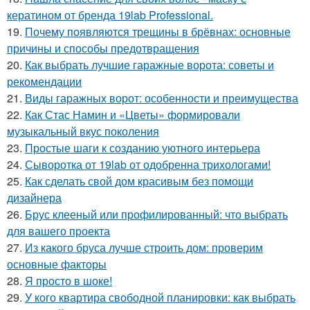
кератином от бренда 19lab Professional.
19.
Почему появляются трещины в брёвнах: основные
причины и способы предотвращения
20.
Как выбрать лучшие гаражные ворота: советы и
рекомендации
21.
Виды гаражных ворот: особенности и преимущества
22.
Как Стас Намин и «Цветы» формировали
музыкальный вкус поколения
23.
Простые шаги к созданию уютного интерьера
24.
Сыворотка от 19lab от одобренна трихологами!
25.
Как сделать свой дом красивым без помощи
дизайнера
26.
Брус клееный или профилированный: что выбрать
для вашего проекта
27.
Из какого бруса лучше строить дом: проверим
основные факторы
28.
Я просто в шоке!
29.
У кого квартира свободной планировки: как выбрать