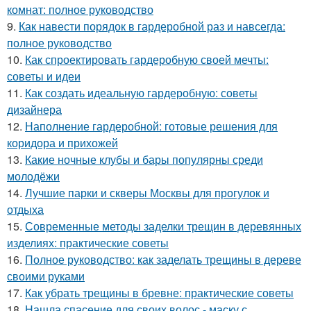
комнат: полное руководство
9.
Как навести порядок в гардеробной раз и навсегда:
полное руководство
10.
Как спроектировать гардеробную своей мечты:
советы и идеи
11.
Как создать идеальную гардеробную: советы
дизайнера
12.
Наполнение гардеробной: готовые решения для
коридора и прихожей
13.
Какие ночные клубы и бары популярны среди
молодёжи
14.
Лучшие парки и скверы Москвы для прогулок и
отдыха
15.
Современные методы заделки трещин в деревянных
изделиях: практические советы
16.
Полное руководство: как заделать трещины в дереве
своими руками
17.
Как убрать трещины в бревне: практические советы
18.
Нашла спасение для своих волос - маску с