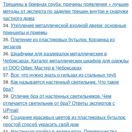
Трещины в бревнах сруба: причины появления + лучшие
методы от эксперта по заделке трещин внутри и снаружи
частного дома
34.
Утепление металлической входной двери: основные
принципы и приемы
35.
Плетение из пластиковых бутылок. Корзинка из
зигзагов
36.
Шкафчики для раздевалок металлические в
Чебоксарах. Каталог металлических шкафов для одежды
от ООО Офис-Мастер в Чебоксарах
37.
Все, что нужно знать о гильзах из стальных труб
38.
Как называется настенный светильник. Что такое
бра?
39.
Отличие бра от настенных светильников. Чем
отличается светильник от бра? Ответы экспертов с
UPmall
40.
Создание красивых цветов из пластиковых бутылок:
простой способ украсить свой дом
41.
Настенная пробка в интерьерах. Преимущества