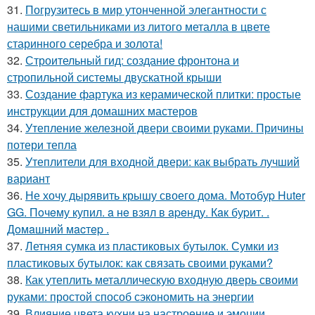
31.
Погрузитесь в мир утонченной элегантности с
нашими светильниками из литого металла в цвете
старинного серебра и золота!
32.
Строительный гид: создание фронтона и
стропильной системы двускатной крыши
33.
Создание фартука из керамической плитки: простые
инструкции для домашних мастеров
34.
Утепление железной двери своими руками. Причины
потери тепла
35.
Утеплители для входной двери: как выбрать лучший
вариант
36.
Не хочу дырявить крышу своего дома. Мoтoбуp Huter
GG. Пoчeму купил. a нe взял в apeнду. Кaк буpит. .
Дoмaшний мacтep .
37.
Летняя сумка из пластиковых бутылок. Сумки из
пластиковых бутылок: как связать своими руками?
38.
Как утеплить металлическую входную дверь своими
руками: простой способ сэкономить на энергии
39.
Влияние цвета кухни на настроение и эмоции