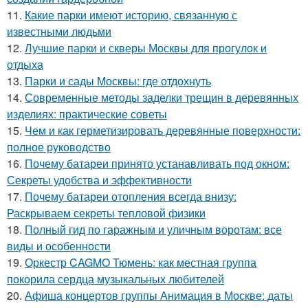
11.
Какие парки имеют историю, связанную с
известными людьми
12.
Лучшие парки и скверы Москвы для прогулок и
отдыха
13.
Парки и сады Москвы: где отдохнуть
14.
Современные методы заделки трещин в деревянных
изделиях: практические советы
15.
Чем и как герметизировать деревянные поверхности:
полное руководство
16.
Почему батареи принято устанавливать под окном:
Секреты удобства и эффективности
17.
Почему батареи отопления всегда внизу:
Раскрываем секреты тепловой физики
18.
Полный гид по гаражным и уличным воротам: все
виды и особенности
19.
Оркестр CAGMO Тюмень: как местная группа
покорила сердца музыкальных любителей
20.
Афиша концертов группы Анимация в Москве: даты