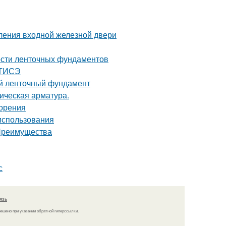
ления входной железной двери
ости ленточных фундаментов
 ТИСЭ
й ленточный фундамент
ическая арматура.
зорения
 использования
 Преимущества
с
язь
решено при указании обратной гиперссылки.