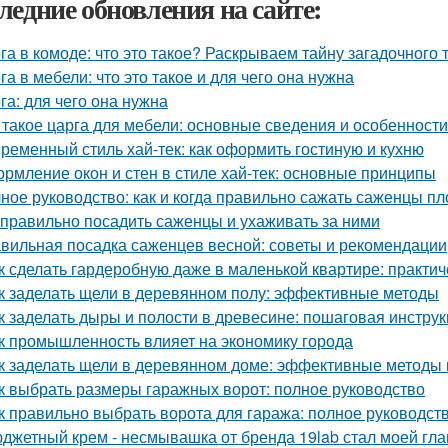
ледние обновления на сайте:
га в комоде: что это такое? Раскрываем тайну загадочного
га в мебели: что это такое и для чего она нужна
га: для чего она нужна
 такое царга для мебели: основные сведения и особенности
ременный стиль хай-тек: как оформить гостиную и кухню
рмление окон и стен в стиле хай-тек: основные принципы
ное руководство: как и когда правильно сажать саженцы п
 правильно посадить саженцы и ухаживать за ними
вильная посадка саженцев весной: советы и рекомендации
к сделать гардеробную даже в маленькой квартире: практи
к заделать щели в деревянном полу: эффективные методы
к заделать дыры и полости в древесине: пошаговая инстру
к промышленность влияет на экономику города
к заделать щели в деревянном доме: эффективные методы
к выбрать размеры гаражных ворот: полное руководство
к правильно выбрать ворота для гаража: полное руководст
джетный крем - несмывашка от бренда 19lab стал моей гла