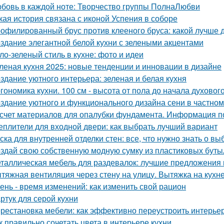
бовь в каждой ноте: Творчество группы ПолнаЛюбви
кая история связана с иконой Успения в соборе
офилированный брус против клееного бруса: какой лучше 
здание элегантной белой кухни с зелеными акцентами
ло-зеленый стиль в кухне: фото и идеи
леная кухня 2025: новые тенденции и инновации в дизайне
здание уютного интерьера: зеленая и белая кухня
гономика кухни. 100 см - высота от пола до начала духовог
здание уютного и функционального дизайна сени в частно
счет материалов для опалубки фундамента. Информация п
еплители для входной двери: как выбрать лучший вариант
ска для внутренней отделки стен: все, что нужно знать о вы
здай свою собственную модную сумку из пластиковых буты
таллическая мебель для раздевалок: лучшие предложения 
тяжная вентиляция через стену на улицу. Вытяжка на кухн
ень - время изменений: как изменить свой рацион
ртук для серой кухни
рестановка мебели: как эффективно переустроить интерье
к правильно сочетать цвета в интерьере кухни