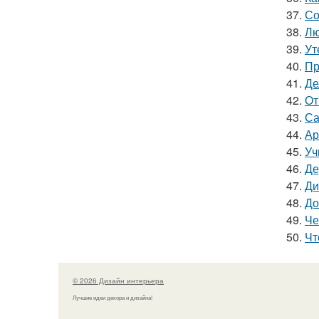
37.
Со
38.
Лю
39.
Ут
40.
Пр
41.
Де
42.
От
43.
Са
44.
Ар
45.
Уч
46.
Де
47.
Ди
48.
До
49.
Че
50.
Чт
© 2026 Дизайн интерьера
Лучшие идеи декора и дизайна!