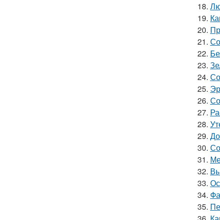
18.
Лю
19.
Ка
20.
Пр
21.
Со
22.
Бе
23.
Зе
24.
Со
25.
Эр
26.
Со
27.
Ра
28.
Ут
29.
До
30.
Со
31.
Ме
32.
Вы
33.
Ос
34.
Фа
35.
Пе
36.
Ка