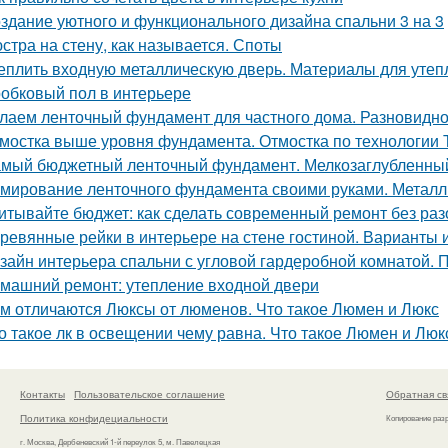
здание уютного и функционального дизайна спальни 3 на 3
стра на стену, как называется. Споты
еплить входную металлическую дверь. Материалы для утеп
обковый пол в интерьере
лаем ленточный фундамент для частного дома. Разновидн
мостка выше уровня фундамента. Отмостка по технологии
мый бюджетный ленточный фундамент. Мелкозаглубленны
мирование ленточного фундамента своими руками. Металл
итывайте бюджет: как сделать современный ремонт без ра
ревянные рейки в интерьере на стене гостиной. Варианты
зайн интерьера спальни с угловой гардеробной комнатой.
машний ремонт: утепление входной двери
м отличаются Люксы от люменов. Что такое Люмен и Люкс
о такое лк в освещении чему равна. Что такое Люмен и Люк
Контакты
Пользовательское соглашение
Обратная св
Политика конфидециальности
Копирование раз
г. Москва, Дербеневский 1-й переулок 5, м. Павелецкая