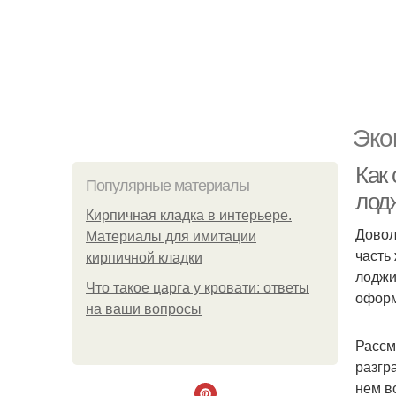
Эко
Как 
Популярные материалы
лод
Кирпичная кладка в интерьере.
Довол
Материалы для имитации
часть
кирпичной кладки
лоджи
Что такое царга у кровати: ответы
оформ
на ваши вопросы
Рассм
разгр
нем в