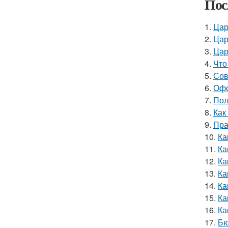
Пос
1.
Цар
2.
Цар
3.
Цар
4.
Что
5.
Сов
6.
Офо
7.
Пол
8.
Как
9.
Пра
10.
Ка
11.
Ка
12.
Ка
13.
Ка
14.
Ка
15.
Ка
16.
Ка
17.
Бю