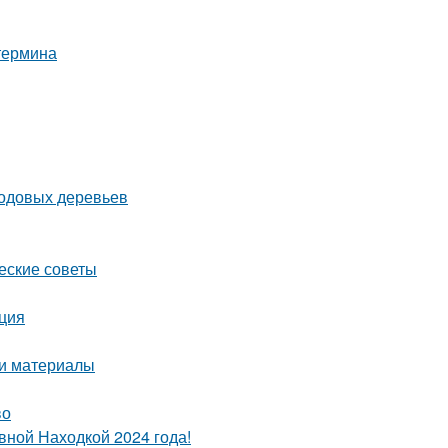
 термина
лодовых деревьев
ческие советы
кция
 и материалы
во
вной Находкой 2024 года!