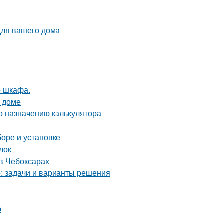
для вашего дома
о шкафа.
м доме
о назначению калькулятора
боре и установке
лок
в Чебоксарах
е: задачи и варианты решения
р